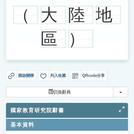
索引選單
（
大
陸
地
知識索引
單字索引
區
）
生命大百科索引
遊戲專區
教學應用
開啟關聯
列入收藏
QRcode分享
貓頭鷹博士
切換
切換辭典
國家教育研究院辭書
基本資料