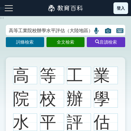
跳
登入
:::
到
主
:::
要
內
語
圖
開
容
注音索引圖示
筆畫索引圖示
部首索引表圖示
言
片
啟
詞條檢索
全文檢索
音讀檢索
搜
搜
鍵
尋
尋
盤
圖
圖
圖
示
示
示
高
等
工
業
網站導覽
院
校
辦
學
生字詞彙表
水
平
評
估
成語故事