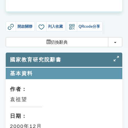
索引選單
知識索引
單字索引
開啟關聯
列入收藏
QRcode分享
生命大百科索引
切換
切換辭典
遊戲專區
國家教育研究院辭書
教學應用
基本資料
貓頭鷹博士
作者：
袁祖望
日期：
2000年12月