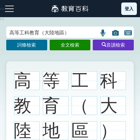
跳
登入
:::
到
主
:::
要
內
語
圖
開
容
注音索引圖示
筆畫索引圖示
部首索引表圖示
言
片
啟
詞條檢索
全文檢索
音讀檢索
搜
搜
鍵
尋
尋
盤
圖
圖
圖
示
示
示
高
等
工
科
網站導覽
教
育
（
大
生字詞彙表
陸
地
區
）
成語故事