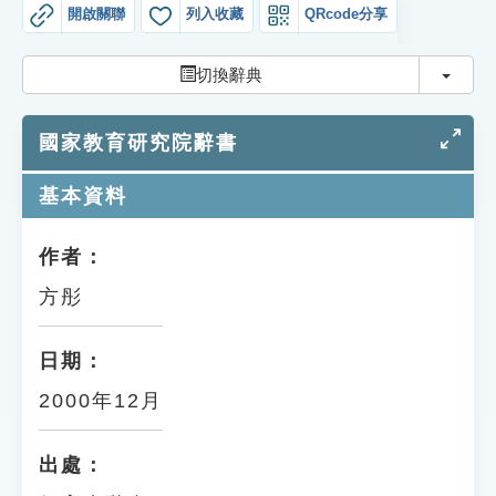
索引選單
開啟關聯
列入收藏
QRcode分享
知識索引
切換
切換辭典
單字索引
國家教育研究院辭書
生命大百科索引
基本資料
遊戲專區
作者：
教學應用
方彤
貓頭鷹博士
日期：
2000年12月
出處：