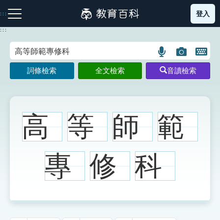
跳
登入
:::
到
主
:::
要
內
語
圖
開
容
注音索引圖示
筆畫索引圖示
部首索引表圖示
言
片
啟
詞條檢索
全文檢索
音讀檢索
搜
搜
鍵
尋
尋
盤
圖
圖
圖
示
示
示
高
等
師
範
網站導覽
專
修
科
生字詞彙表
成語故事