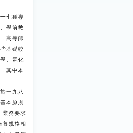
十七種專
育、學前教
後，高等師
一些基礎較
機學、電化
個，其中本
於一九八
的基本原則
、業務要求
培養規格相