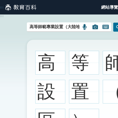
跳
網站導覽
:::
到
主
:::
要
內
語
圖
開
容
言
片
啟
搜
搜
鍵
尋
尋
盤
圖
圖
圖
高
等
示
示
示
設
置