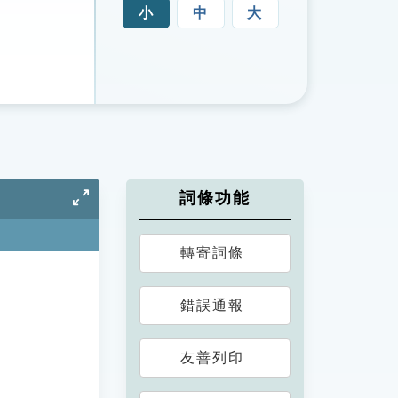
小
中
大
詞條功能
轉寄詞條
錯誤通報
友善列印