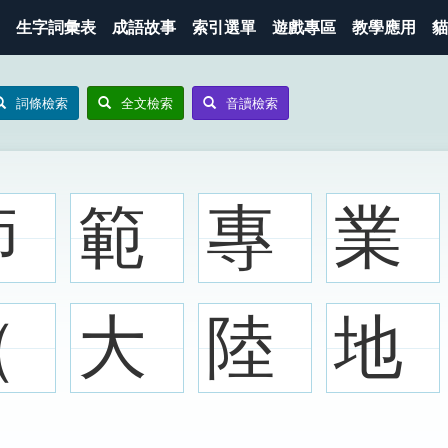
生字詞彙表
成語故事
索引選單
遊戲專區
教學應用
貓
詞條檢索
全文檢索
音讀檢索
師
範
專
業
（
大
陸
地