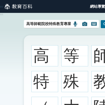
跳
網站導覽
:::
到
主
:::
要
內
語
圖
開
容
言
片
啟
搜
搜
鍵
尋
尋
盤
圖
圖
圖
高
等
示
示
示
特
殊