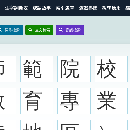
生字詞彙表
成語故事
索引選單
遊戲專區
教學應用
貓
詞條檢索
全文檢索
音讀檢索
師
範
院
校
教
育
專
業