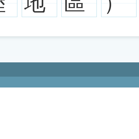
陸
地
區
）