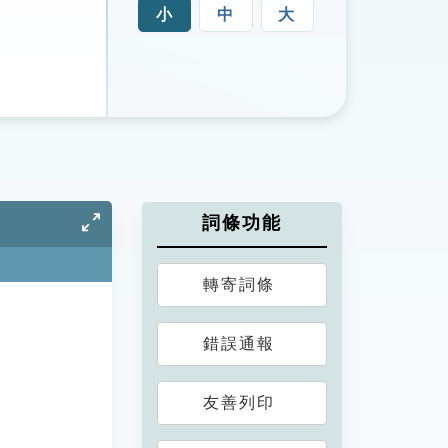
小
中
大
詞條功能
轉寄詞條
錯誤通報
友善列印