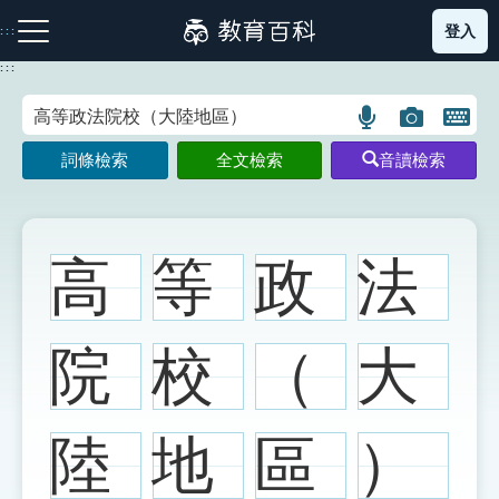
跳
登入
:::
到
主
:::
要
內
語
圖
開
容
注音索引圖示
筆畫索引圖示
部首索引表圖示
言
片
啟
詞條檢索
全文檢索
音讀檢索
搜
搜
鍵
尋
尋
盤
圖
圖
圖
示
示
示
高
等
政
法
網站導覽
院
校
（
大
生字詞彙表
陸
地
區
）
成語故事