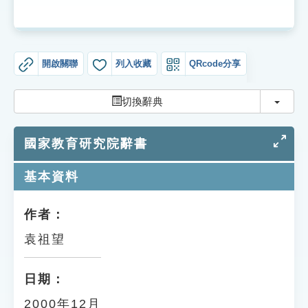
索引選單
知識索引
單字索引
開啟關聯
列入收藏
QRcode分享
生命大百科索引
切換
切換辭典
遊戲專區
國家教育研究院辭書
教學應用
基本資料
貓頭鷹博士
作者：
袁祖望
日期：
2000年12月