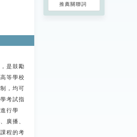
推薦關聯詞
，是鼓勵
通高等學校
限制，均可
自學考試指
材進行學
視、廣播、
門課程的考