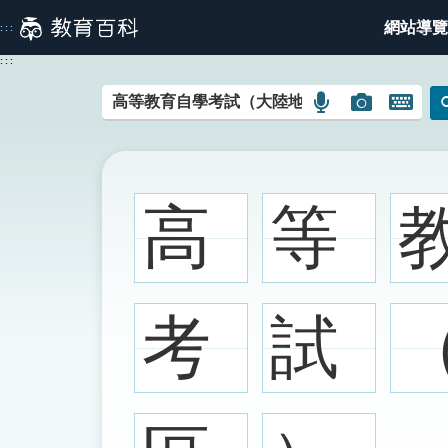
跳
網站導覽
:::
到
主
:::
要
內
語
圖
開
容
言
片
啟
搜
搜
鍵
尋
尋
盤
圖
圖
圖
高
等
示
示
示
考
試