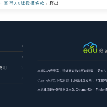
作 臺灣3.0版授權條款
」釋出
:::
說明
本網站內容豐富，雖經審查仍有可能疏漏，
若有欠
Copyright©2014教育部
丨系統維運廠商：卡米爾
本站建議最佳瀏覽器版本為
Chrome 63+、Firefox