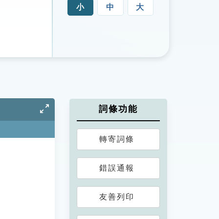
小
中
大
詞條功能
轉寄詞條
錯誤通報
友善列印