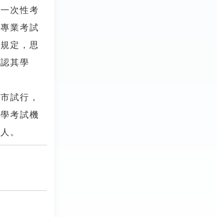
行一次性考
完專業考試
學規定，思
承認其學
市試行，
自學考試機
萬人。