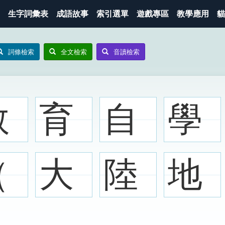
生字詞彙表
成語故事
索引選單
遊戲專區
教學應用
貓
詞條檢索
全文檢索
音讀檢索
教
育
自
學
（
大
陸
地