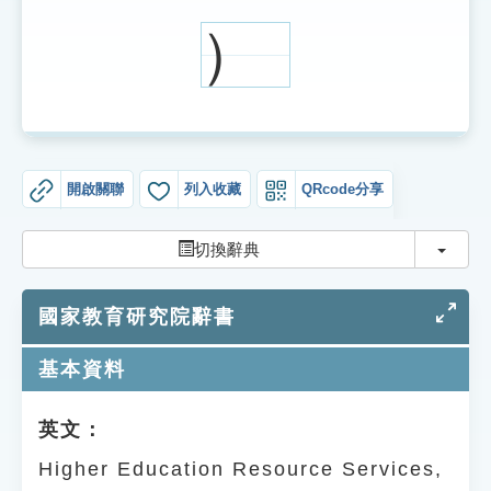
索引選單
）
知識索引
單字索引
生命大百科索引
開啟關聯
列入收藏
QRcode分享
遊戲專區
切換
切換辭典
教學應用
國家教育研究院辭書
貓頭鷹博士
基本資料
英文：
Higher Education Resource Services,