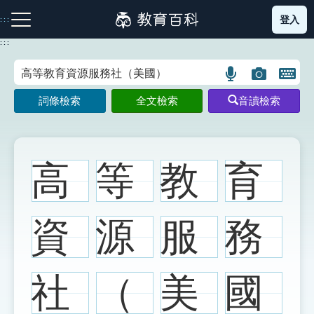
跳
登入
:::
到
主
:::
要
內
語
圖
開
容
注音索引圖示
筆畫索引圖示
部首索引表圖示
言
片
啟
詞條檢索
全文檢索
音讀檢索
搜
搜
鍵
尋
尋
盤
圖
圖
圖
示
示
示
高
等
教
育
網站導覽
資
源
服
務
生字詞彙表
社
（
美
國
成語故事