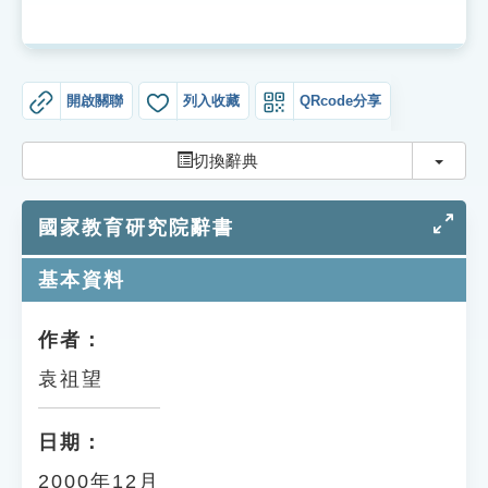
索引選單
知識索引
單字索引
開啟關聯
列入收藏
QRcode分享
生命大百科索引
切換
切換辭典
遊戲專區
國家教育研究院辭書
教學應用
基本資料
貓頭鷹博士
作者：
袁祖望
日期：
2000年12月