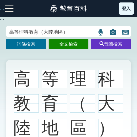
跳
登入
:::
到
主
:::
要
內
語
圖
開
容
注音索引圖示
筆畫索引圖示
部首索引表圖示
言
片
啟
詞條檢索
全文檢索
音讀檢索
搜
搜
鍵
尋
尋
盤
圖
圖
圖
示
示
示
高
等
理
科
網站導覽
教
育
（
大
生字詞彙表
陸
地
區
）
成語故事