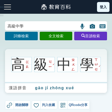
跳
登入
:::
到
主
:::
要
內
語
圖
開
容
注音索引圖示
筆畫索引圖示
部首索引表圖示
言
片
啟
詞條檢索
全文檢索
音讀檢索
搜
搜
鍵
尋
尋
盤
圖
圖
圖
示
示
示
高
級
中
學
ㄓ
ㄒ
ㄍ
ㄐ
ㄨ
ㄩ
ˊ
ˊ
ㄠ
ㄧ
ㄥ
ㄝ
網站導覽
漢語拼音
gāo jí zhōng xué
生字詞彙表
成語故事
開啟關聯
列入收藏
QRcode分享