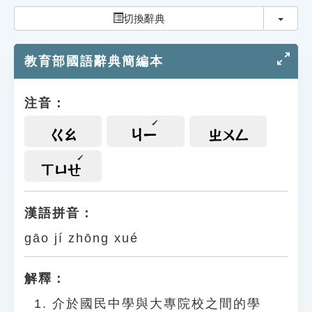
索引選單
切換
切換辭典
知識索引
教育部國語辭典簡編本
單字索引
生命大百科索引
注音：
遊戲專區
ㄍㄠ
ㄐㄧ
ㄓㄨㄥ
教學應用
ㄒㄩㄝ
貓頭鷹博士
漢語拼音：
gāo jí zhōng xué
解釋：
介於國民中學與大專院校之間的學