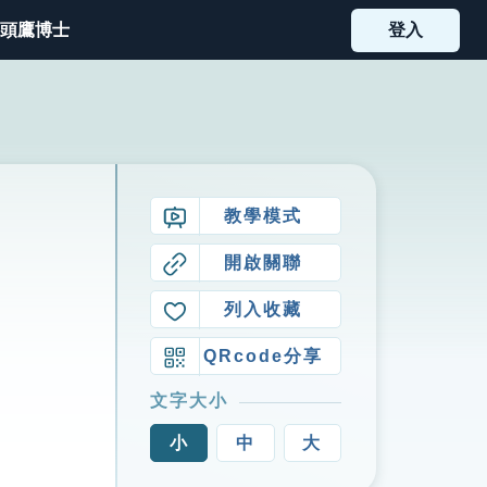
頭鷹博士
登入
教學模式
開啟關聯
列入收藏
QRcode分享
文字大小
小
中
大