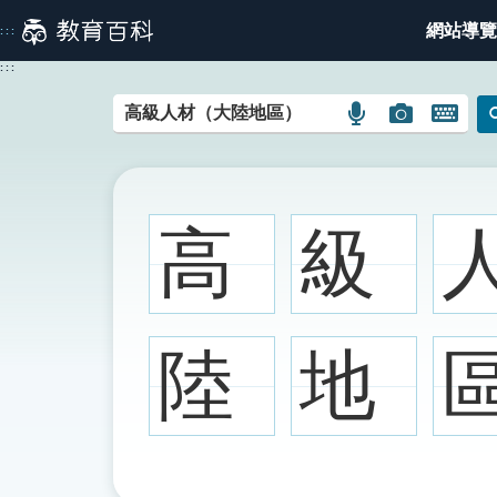
跳
網站導覽
:::
到
主
:::
要
內
語
圖
開
容
言
片
啟
搜
搜
鍵
尋
尋
盤
圖
圖
圖
高
級
示
示
示
陸
地