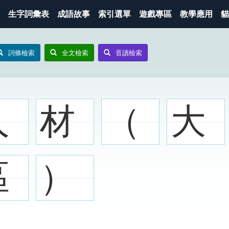
生字詞彙表
成語故事
索引選單
遊戲專區
教學應用
貓
詞條檢索
全文檢索
音讀檢索
人
材
（
大
區
）