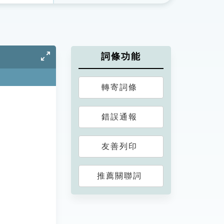
詞條功能
轉寄詞條
錯誤通報
友善列印
推薦關聯詞