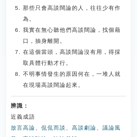
那些只會高談闊論的人，往往少有作
為。
我實在無心聽他們高談闊論，找個藉
口，抽身離開。
在這個當頭，高談闊論沒有用，得採
取具體行動才行。
不明事情發生的原因何在，一堆人就
在現場高談闊論起來。
辨識：
近義成語
放言高論
、
侃侃而談
、
高談劇論
、
議論風