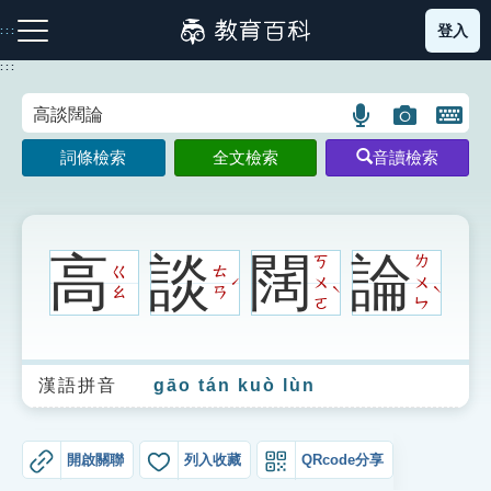
跳
登入
:::
到
主
:::
要
內
語
圖
開
容
注音索引圖示
筆畫索引圖示
部首索引表圖示
言
片
啟
詞條檢索
全文檢索
音讀檢索
搜
搜
鍵
尋
尋
盤
圖
圖
圖
示
示
示
高
談
闊
論
ㄎ
ㄌ
ㄍ
ㄊ
ㄨ
ㄨ
ˊ
ˋ
ˋ
ㄠ
ㄢ
ㄛ
ㄣ
網站導覽
漢語拼音
gāo tán kuò lùn
生字詞彙表
成語故事
開啟關聯
列入收藏
QRcode分享