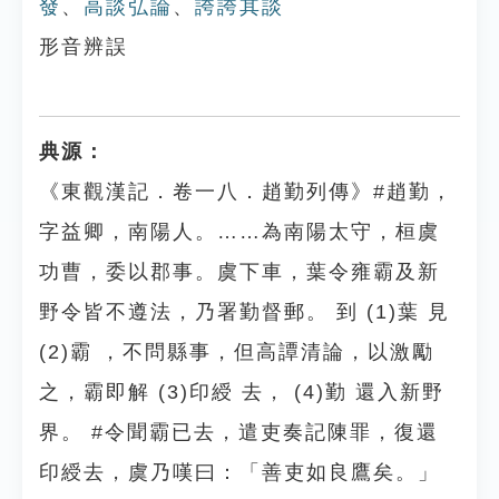
發
、
高談弘論
、
誇誇其談
形音辨誤
典源：
《東觀漢記．卷一八．趙勤列傳》#趙勤，
字益卿，南陽人。……為南陽太守，桓虞
功曹，委以郡事。虞下車，葉令雍霸及新
野令皆不遵法，乃署勤督郵。 到 (1)葉 見
(2)霸 ，不問縣事，但高譚清論，以激勵
之，霸即解 (3)印綬 去， (4)勤 還入新野
界。 #令聞霸已去，遣吏奏記陳罪，復還
印綬去，虞乃嘆曰：「善吏如良鷹矣。」