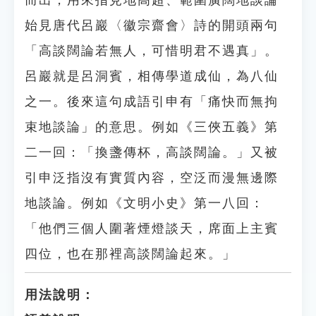
而出，用來指見地高超、範圍廣闊地談論
始見唐代呂巖〈徽宗齋會〉詩的開頭兩句
「高談闊論若無人，可惜明君不遇真」。
呂巖就是呂洞賓，相傳學道成仙，為八仙
之一。後來這句成語引申有「痛快而無拘
束地談論」的意思。例如《三俠五義》第
二一回：「換盞傳杯，高談闊論。」又被
引申泛指沒有實質內容，空泛而漫無邊際
地談論。例如《文明小史》第一八回：
「他們三個人圍著煙燈談天，席面上主賓
四位，也在那裡高談闊論起來。」
用法說明：