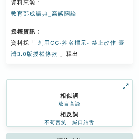
資料來源：
教育部成語典_高談闊論
授權資訊：
資料採「
創用CC-姓名標示- 禁止改作 臺
灣3.0版授權條款
」釋出
相似詞
放言高論
相反詞
不苟言笑
、
緘口結舌