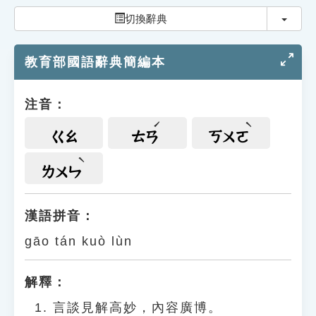
索引選單
切換
切換辭典
知識索引
教育部國語辭典簡編本
單字索引
生命大百科索引
注音：
遊戲專區
ㄍㄠ
ㄊㄢ
ㄎㄨㄛ
教學應用
ㄌㄨㄣ
貓頭鷹博士
漢語拼音：
gāo tán kuò lùn
解釋：
言談見解高妙，內容廣博。