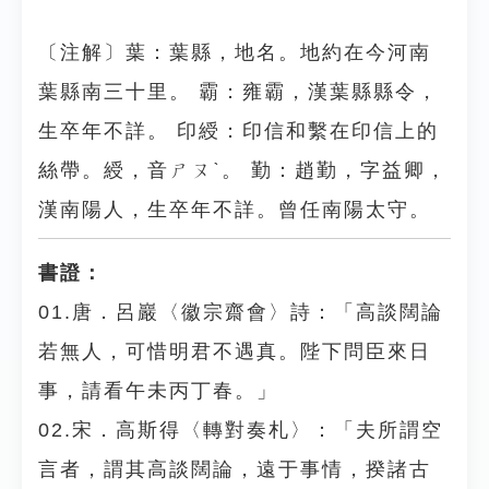
〔注解〕葉：葉縣，地名。地約在今河南
葉縣南三十里。 霸：雍霸，漢葉縣縣令，
生卒年不詳。 印綬：印信和繫在印信上的
絲帶。綬，音ㄕㄡˋ。 勤：趙勤，字益卿，
漢南陽人，生卒年不詳。曾任南陽太守。
書證：
01.唐．呂巖〈徽宗齋會〉詩：「高談闊論
若無人，可惜明君不遇真。陛下問臣來日
事，請看午未丙丁春。」
02.宋．高斯得〈轉對奏札〉：「夫所謂空
言者，謂其高談闊論，遠于事情，揆諸古