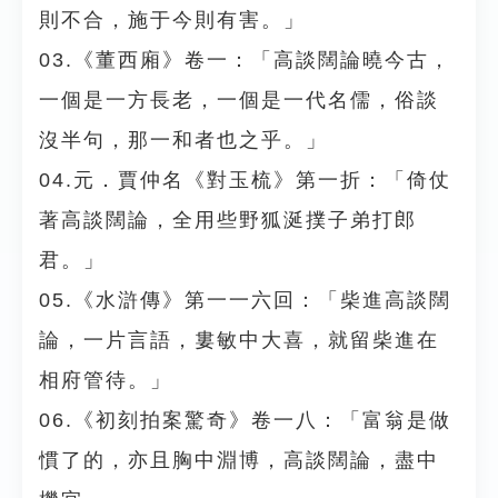
則不合，施于今則有害。」
03.《董西廂》卷一：「高談闊論曉今古，
一個是一方長老，一個是一代名儒，俗談
沒半句，那一和者也之乎。」
04.元．賈仲名《對玉梳》第一折：「倚仗
著高談闊論，全用些野狐涎撲子弟打郎
君。」
05.《水滸傳》第一一六回：「柴進高談闊
論，一片言語，婁敏中大喜，就留柴進在
相府管待。」
06.《初刻拍案驚奇》卷一八：「富翁是做
慣了的，亦且胸中淵博，高談闊論，盡中