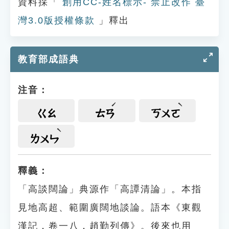
資料採「
創用CC-姓名標示- 禁止改作 臺
灣3.0版授權條款
」釋出
教育部成語典
注音：
ㄍㄠ
ㄊㄢ
ㄎㄨㄛ
ㄌㄨㄣ
釋義：
「高談闊論」典源作「高譚清論」。本指
見地高超、範圍廣闊地談論。語本《東觀
漢記．卷一八．趙勤列傳》。後來也用