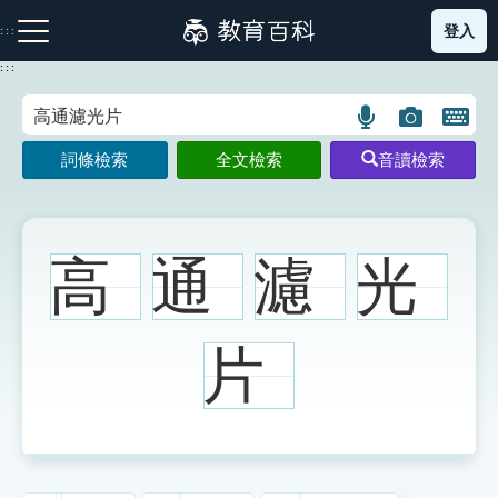
跳
登入
:::
到
主
:::
要
內
語
圖
開
容
注音索引圖示
筆畫索引圖示
部首索引表圖示
言
片
啟
詞條檢索
全文檢索
音讀檢索
搜
搜
鍵
尋
尋
盤
圖
圖
圖
示
示
示
高
通
濾
光
網站導覽
片
生字詞彙表
成語故事