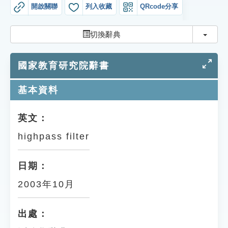
索引選單
開啟關聯
列入收藏
QRcode分享
知識索引
切換
切換辭典
單字索引
國家教育研究院辭書
生命大百科索引
基本資料
遊戲專區
英文：
教學應用
highpass filter
貓頭鷹博士
日期：
2003年10月
出處：