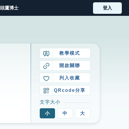
頭鷹博士
登入
教學模式
開啟關聯
列入收藏
QRcode分享
文字大小
小
中
大