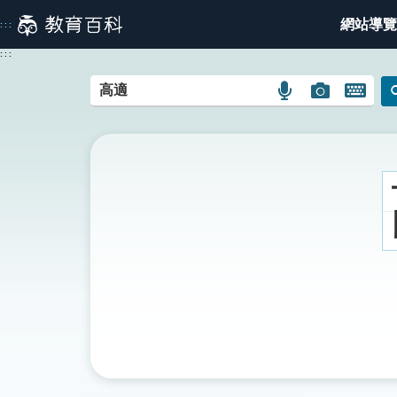
跳
網站導覽
:::
到
主
:::
要
內
語
圖
開
容
言
片
啟
搜
搜
鍵
尋
尋
盤
圖
圖
圖
示
示
示