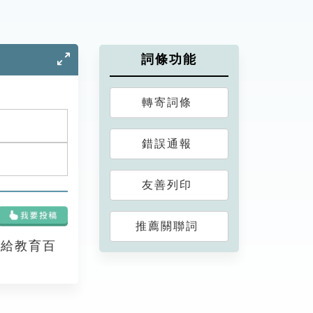
詞條功能
轉寄詞條
錯誤通報
友善列印
推薦關聯詞
享給教育百