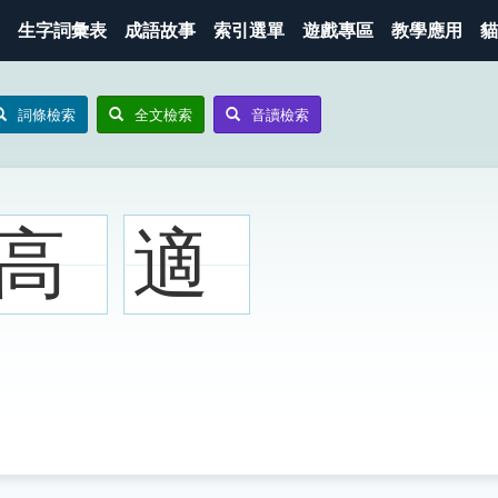
生字詞彙表
成語故事
索引選單
遊戲專區
教學應用
貓
詞條檢索
全文檢索
音讀檢索
高
適