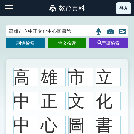
跳
登入
:::
到
主
:::
要
內
語
圖
開
容
注音索引圖示
筆畫索引圖示
部首索引表圖示
言
片
啟
詞條檢索
全文檢索
音讀檢索
搜
搜
鍵
尋
尋
盤
圖
圖
圖
示
示
示
高
雄
市
立
網站導覽
中
正
文
化
生字詞彙表
中
心
圖
書
成語故事