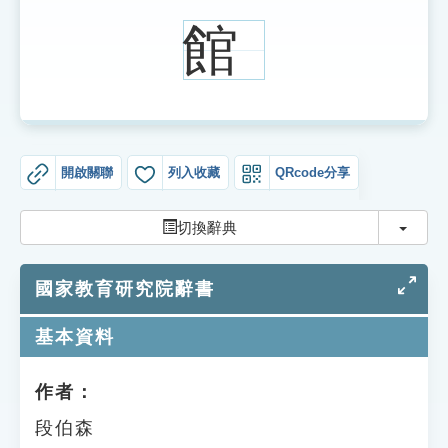
索引選單
館
知識索引
單字索引
生命大百科索引
開啟關聯
列入收藏
QRcode分享
遊戲專區
切換
切換辭典
教學應用
國家教育研究院辭書
貓頭鷹博士
基本資料
作者：
段伯森