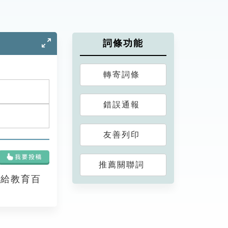
詞條功能
轉寄詞條
錯誤通報
友善列印
推薦關聯詞
享給教育百