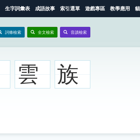
生字詞彙表
成語故事
索引選單
遊戲專區
教學應用
貓
詞條檢索
全文檢索
音讀檢索
雲
族