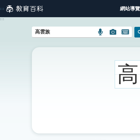
跳
網站導覽
:::
到
主
:::
要
內
語
圖
開
容
言
片
啟
搜
搜
鍵
尋
尋
盤
圖
圖
圖
高
示
示
示