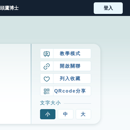
頭鷹博士
登入
教學模式
開啟關聯
列入收藏
QRcode分享
文字大小
小
中
大