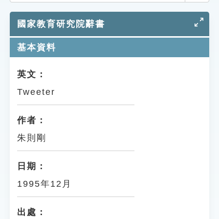
索引選單
國家教育研究院辭書
知識索引
單字索引
基本資料
生命大百科索引
英文：
Tweeter
遊戲專區
教學應用
作者：
朱則剛
貓頭鷹博士
日期：
1995年12月
出處：