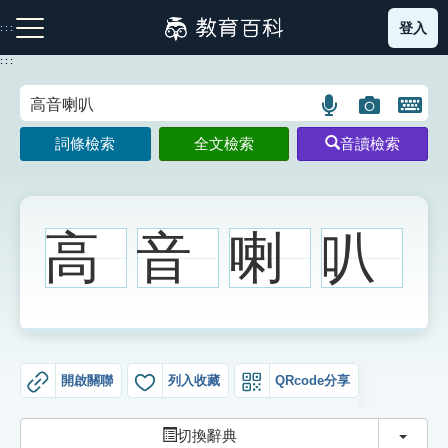
跳
登入
:::
到
主
:::
要
內
語
圖
開
容
注音索引圖示
筆畫索引圖示
部首索引表圖示
言
片
啟
詞條檢索
全文檢索
音讀檢索
搜
搜
鍵
尋
尋
盤
圖
圖
圖
示
示
示
高
音
喇
叭
網站導覽
生字詞彙表
開啟關聯
列入收藏
QRcode分享
成語故事
切換
切換辭典