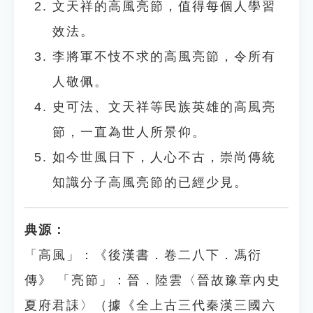
文天祥的高風亮節，值得每個人學習
效法。
李將軍不忮不求的高風亮節，令所有
人敬佩。
史可法、文天祥等民族英雄的高風亮
節，一直為世人所景仰。
如今世風日下，人心不古，崇尚傳統
知識分子高風亮節的已經少見。
典源：
「高風」：《後漢書．卷二八下．馮衍
傳》 「亮節」：晉．陸雲〈晉故豫章內史
夏府君誄〉（據《全上古三代秦漢三國六