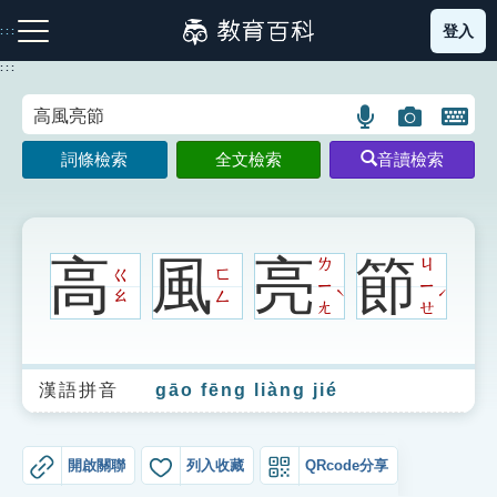
跳
登入
:::
到
主
:::
要
內
語
圖
開
容
注音索引圖示
筆畫索引圖示
部首索引表圖示
言
片
啟
詞條檢索
全文檢索
音讀檢索
搜
搜
鍵
尋
尋
盤
圖
圖
圖
示
示
示
高
風
亮
節
ㄌ
ㄐ
ㄍ
ㄈ
ㄧ
ㄧ
ˋ
ˊ
ㄠ
ㄥ
ㄤ
ㄝ
網站導覽
漢語拼音
gāo fēng liàng jié
生字詞彙表
成語故事
開啟關聯
列入收藏
QRcode分享