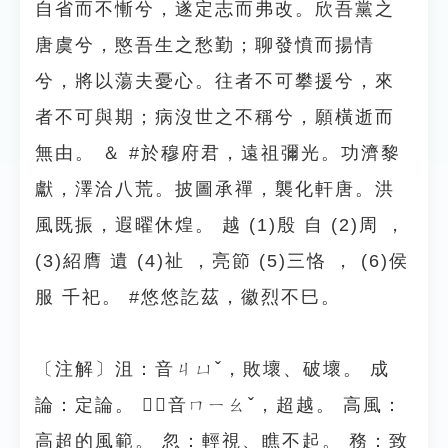
自省而不慚兮，遂定志而弗改。欣吾黨之
唐虞兮，愍吾生之愁勤；聊發憤而揚情
兮，將以蕩夫憂心。往者不可攀援兮，來
者不可與期；病沒世之不稱兮，願橫逝而
無由。 ＆ #於穆府君，遠祖彌光。功濟黎
獻，澤洽八荒。披圖承禪，襲化軒唐。洪
風既振，遐曜休煌。 越 (1)殷 自 (2)周 ，
(3)紹膺 遺 (4)祉 ，亮節 (5)三恪 ， (6)侯
服 千祀。 #悠悠訖茲，徽烈不巳。
〔注解〕沮：音ㄐㄩˇ，敗壞、破壞。 成
論：定論。 ：音ㄇㄧㄠˇ，超越。 高風：
高超的風範。 忽：輕視、瞧不起。 務：致