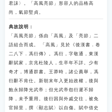
君誄〉。「高風亮節」形容人的品格高
尚，氣節堅貞。
典故說明：
「高風亮節」係由「高風」及「亮節」二
語組合而成。 「高風」見於《後漢書．卷
二八下．馮衍傳》。馮衍，字敬通，東漢
辭賦家，京兆杜陵人，生卒年不詳。少有
奇才，博通群書。王莽時，諸公薦舉，馮
衍辭不肯仕。新朝末年入更始政權，後與
鮑永歸降光武帝；但光武帝怨衍遲不歸
降，未予重用。後衍因與外戚交往，被免
官歸里，撰〈顯志賦〉以自傷。賦中借史