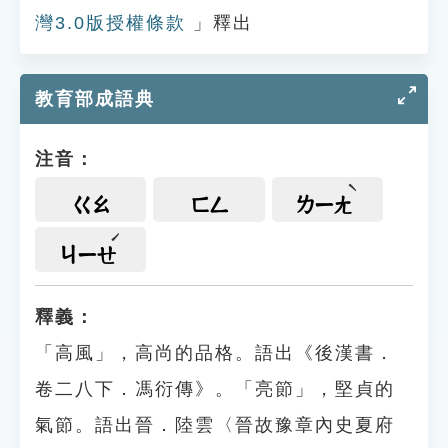
灣3.0版授權條款
」釋出
教育部成語典
注音：
ㄍㄠ
ㄈㄥ
ㄌㄧㄤ
ㄐㄧㄝ
釋義：
「高風」，高尚的品格。語出《後漢書．
卷二八下．馮衍傳》。「亮節」，堅貞的
氣節。語出晉．陸雲〈晉故豫章內史夏府