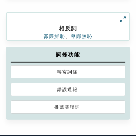
相反詞
寡廉鮮恥
、
卑鄙無恥
詞條功能
轉寄詞條
錯誤通報
推薦關聯詞