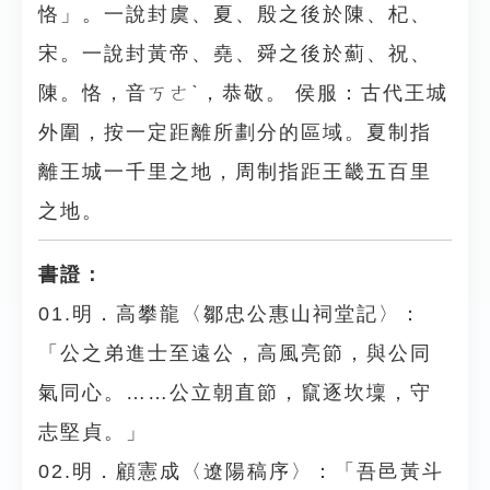
恪」。一說封虞、夏、殷之後於陳、杞、
宋。一說封黃帝、堯、舜之後於薊、祝、
陳。恪，音ㄎㄜˋ，恭敬。 侯服：古代王城
外圍，按一定距離所劃分的區域。夏制指
離王城一千里之地，周制指距王畿五百里
之地。
書證：
01.明．高攀龍〈鄒忠公惠山祠堂記〉：
「公之弟進士至遠公，高風亮節，與公同
氣同心。……公立朝直節，竄逐坎壈，守
志堅貞。」
02.明．顧憲成〈遼陽稿序〉：「吾邑黃斗