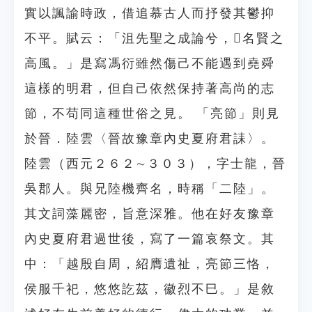
實以諷諭時政，借追慕古人而抒發其鬱抑
不平。賦云：「沮先聖之成論兮，名賢之
高風。」是寫馮衍雖然傷己不能遇到堯舜
這樣的明君，但自己依然保持著高尚的志
節，不苟同這種世俗之見。 「亮節」則見
於晉．陸雲〈晉故豫章內史夏府君誄〉。
陸雲（西元２６２∼３０３），字士龍，晉
吳郡人。與兄陸機齊名，時稱「二陸」。
其文詞藻麗密，旨意深雅。他在好友豫章
內史夏府君過世後，寫了一篇哀祭文。其
中：「越殷自周，紹膺遺祉，亮節三恪，
侯服千祀，悠悠訖茲，徽烈不巳。」是敘