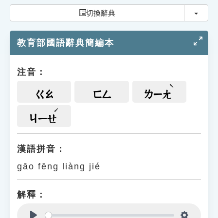
索引選單
切換
切換辭典
知識索引
教育部國語辭典簡編本
單字索引
生命大百科索引
注音：
遊戲專區
ㄍㄠ
ㄈㄥ
ㄌㄧㄤ
教學應用
ㄐㄧㄝ
貓頭鷹博士
漢語拼音：
gāo fēng liàng jié
解釋：