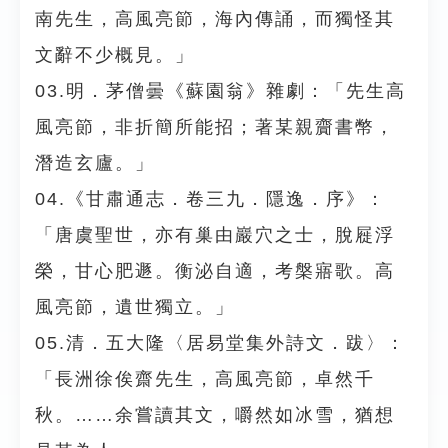
南先生，高風亮節，海內傳誦，而獨怪其
文辭不少概見。」
03.明．茅僧曇《蘇園翁》雜劇：「先生高
風亮節，非折簡所能招；著某親齎書幣，
潛造玄廬。」
04.《甘肅通志．卷三九．隱逸．序》：
「唐虞聖世，亦有巢由巖穴之士，脫屣浮
榮，甘心肥遯。衡泌自適，考槃寤歌。高
風亮節，遺世獨立。」
05.清．五大隆〈居易堂集外詩文．跋〉：
「長洲徐俟齋先生，高風亮節，卓然千
秋。……余嘗讀其文，嚼然如冰雪，猶想