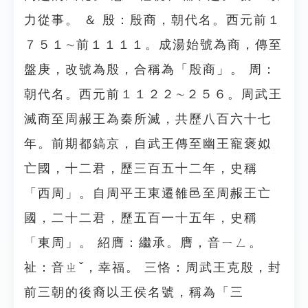
力從事。 ＆ 殷：殷商，朝代名。西元前１
７５１∼前１１１１。成湯始號為商，傳至
盤庚，改號為殷，合稱為「殷商」。 周：
朝代名。西元前１１２２∼２５６。周武王
滅商至周赧王為秦所滅，共歷八百六十七
年。前期都鎬京，自武王傳至幽王寵褒姒
亡國，十二君，歷三百五十二年，史稱
「西周」。自周平王東遷雒邑至周赧王亡
國，二十二君，歷五百一十五年，史稱
「東周」。 紹膺：繼承。膺，音ㄧㄥ。
祉：音ㄓˇ，幸福。 三恪：周武王克殷，封
前三朝的後裔以王侯名號，稱為「三