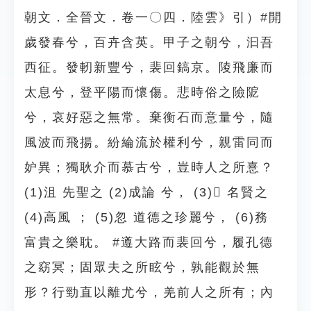
朝文．全晉文．卷一〇四．陸雲》引）#開
歲發春兮，百卉含英。甲子之朝兮，汩吾
西征。發軔新豐兮，裴回鎬京。陵飛廉而
太息兮，登平陽而懷傷。悲時俗之險阸
兮，哀好惡之無常。棄衡石而意量兮，隨
風波而飛揚。紛綸流於權利兮，親雷同而
妒異；獨耿介而慕古兮，豈時人之所憙？
(1)沮 先聖之 (2)成論 兮， (3) 名賢之
(4)高風 ； (5)忽 道德之珍麗兮， (6)務
富貴之樂耽。 #遵大路而裴回兮，履孔德
之窈冥；固眾夫之所眩兮，孰能觀於無
形？行勁直以離尤兮，羌前人之所有；內