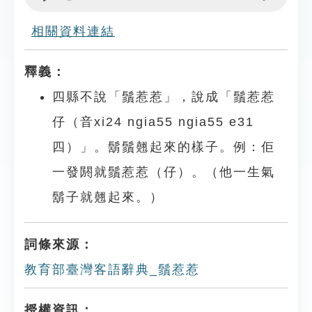
Play
Settings
相關資料連結
釋義：
四縣不說「鬚惹惹」，說成「鬚惹惹
仔（音xi24 ngia55 ngia55 e31
四）」。鬍鬚翹起來的樣子。例：佢
一發閼就鬚惹惹（仔）。（他一生氣
鬍子就翹起來。）
詞條來源：
教育部臺灣客語辭典_鬚惹惹
授權資訊：