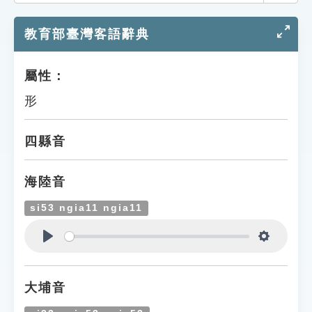
索引選單
教育部臺灣客語辭典
知識索引
單字索引
屬性：
生命大百科索引
形
遊戲專區
四縣音
教學應用
海陸音
貓頭鷹博士
si53 ngia11 ngia11
Play
Settings
大埔音