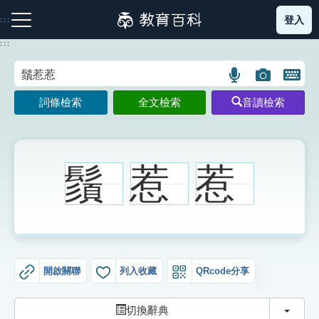
跳
登入
:::
到
主
:::
要
內
語
圖
開
容
注音索引圖示
筆畫索引圖示
部首索引表圖示
言
片
啟
詞條檢索
全文檢索
音讀檢索
搜
搜
鍵
尋
尋
盤
圖
圖
圖
示
示
示
鬚
惹
惹
網站導覽
生字詞彙表
開啟關聯
列入收藏
QRcode分享
成語故事
切換
切換辭典