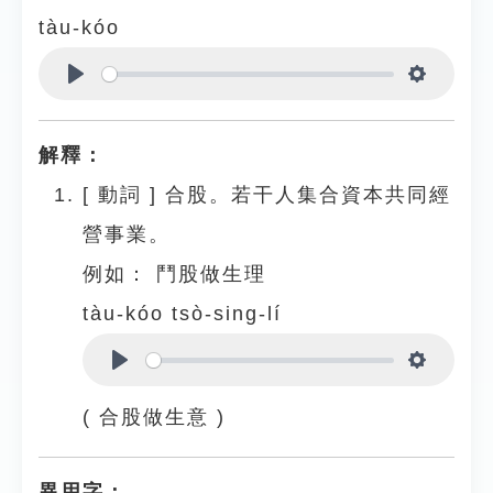
tàu-kóo
Play
Settings
解釋：
[
動詞
]
合股。若干人集合資本共同經
營事業。
例如：
鬥股做生理
tàu-kóo tsò-sing-lí
Play
Settings
( 合股做生意 )
異用字：