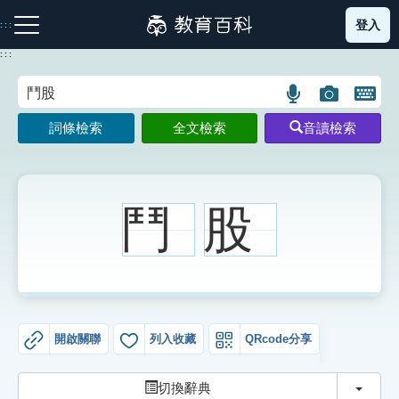
跳
登入
:::
到
主
:::
要
內
語
圖
開
容
注音索引圖示
筆畫索引圖示
部首索引表圖示
言
片
啟
詞條檢索
全文檢索
音讀檢索
搜
搜
鍵
尋
尋
盤
圖
圖
圖
示
示
示
鬥
股
網站導覽
生字詞彙表
開啟關聯
列入收藏
QRcode分享
成語故事
切換
切換辭典