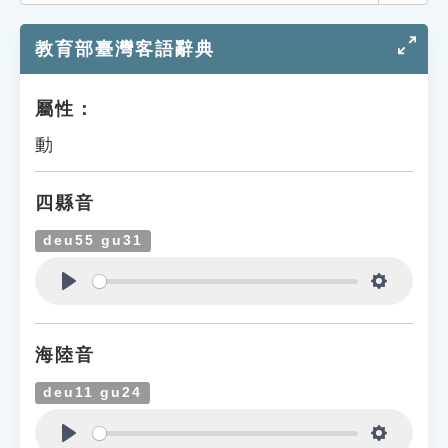
索引選單
教育部臺灣客語辭典
知識索引
單字索引
屬性：
生命大百科索引
動
遊戲專區
四縣音
教學應用
deu55 gu31
貓頭鷹博士
Play
Settings
海陸音
deu11 gu24