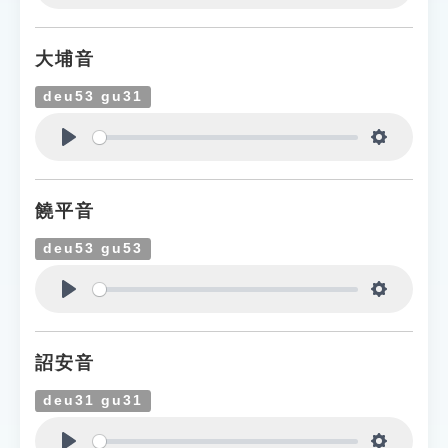
Play
Settings
大埔音
deu53 gu31
Play
Settings
饒平音
deu53 gu53
Play
Settings
詔安音
deu31 gu31