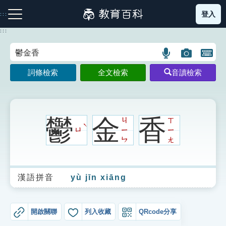
跳
登入
:::
到
主
:::
要
內
語
圖
開
容
注音索引圖示
筆畫索引圖示
部首索引表圖示
言
片
啟
詞條檢索
全文檢索
音讀檢索
搜
搜
鍵
尋
尋
盤
圖
圖
圖
示
示
示
鬱
金
香
ㄐ
ㄒ
ˋ
ㄩ
ㄧ
ㄧ
ㄣ
ㄤ
網站導覽
漢語拼音
yù jīn xiāng
生字詞彙表
成語故事
開啟關聯
列入收藏
QRcode分享