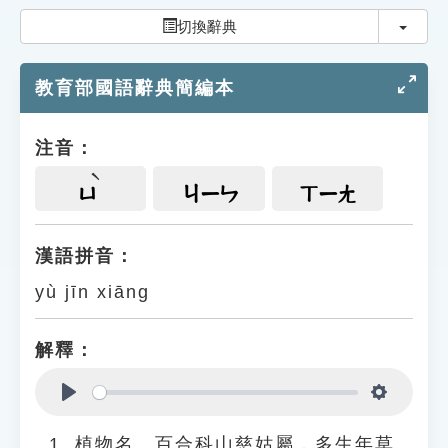
索引選單
切換
切換辭典
知識索引
教育部國語辭典簡編本
單字索引
生命大百科索引
注音：
遊戲專區
ㄩ
ㄐㄧㄣ
ㄒㄧㄤ
教學應用
漢語拼音：
yù jīn xiāng
貓頭鷹博士
解釋：
Play
Settings
植物名。百合科山慈姑屬，多生年草