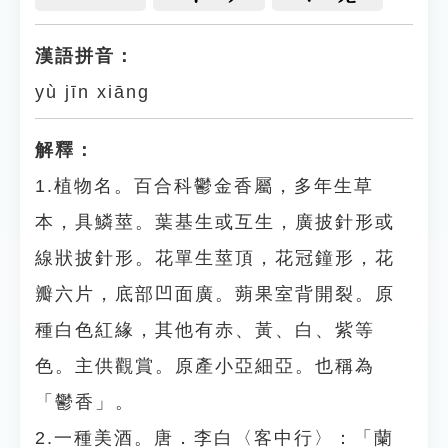
漢語拼音：
yù jīn xiāng
解釋：
1.植物名。百合科鬱金香屬，多年生草
本，具鱗莖。葉基生或互生，廣披針形或
線狀披針形。花單生莖頂，花冠鐘形，花
瓣六片，底部凹面廣。蒴果室背開裂。原
種白色紅緣，其他有赤、黃、白、紫等
色。主供觀賞。原產小亞細亞。也稱為
「鬱香」。
2.一種美酒。唐．李白〈客中行〉：「蘭