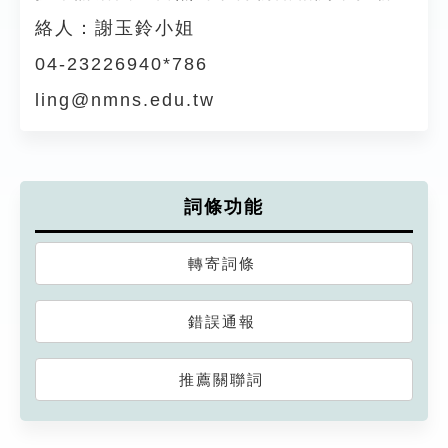
絡人：謝玉鈴小姐
04-23226940*786
ling@nmns.edu.tw
詞條功能
轉寄詞條
錯誤通報
推薦關聯詞