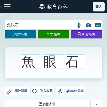
跳
登入
:::
到
主
:::
要
內
語
圖
開
容
注音索引圖示
筆畫索引圖示
部首索引表圖示
言
片
啟
詞條檢索
全文檢索
音讀檢索
搜
搜
鍵
尋
尋
盤
圖
圖
圖
示
示
示
魚
眼
石
網站導覽
生字詞彙表
開啟關聯
列入收藏
QRcode分享
成語故事
切換
切換辭典