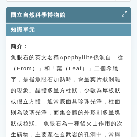
索引選單
國立自然科學博物館
知識索引
單字索引
知識單元
生命大百科索引
簡介：
魚眼石的英文名稱Apophyllite係源自「從
遊戲專區
（From）」和「葉（Leaf）」二個希臘
教學應用
字，是指魚眼石加熱時，會呈葉片狀剝離
貓頭鷹博士
的現象。晶體多呈方柱狀，少數為厚板狀
或假立方體，通常底面具珍珠光澤，柱面
則為玻璃光澤，而集合體的外形則多呈塊
狀或粒狀。 魚眼石為一種後火山作用的次
生礦物，主要產在玄武岩的孔洞中，常與