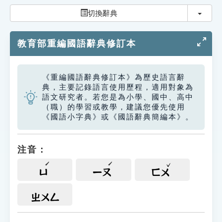
索引選單
切換
切換辭典
知識索引
教育部重編國語辭典修訂本
單字索引
生命大百科索引
《重編國語辭典修訂本》為歷史語言辭
典，主要記錄語言使用歷程，適用對象為
遊戲專區
語文研究者。若您是為小學、國中、高中
（職）的學習或教學，建議您優先使用
《國語小字典》或《國語辭典簡編本》。
教學應用
貓頭鷹博士
注音：
ㄩ
ㄧㄡ
ㄈㄨ
ㄓㄨㄥ