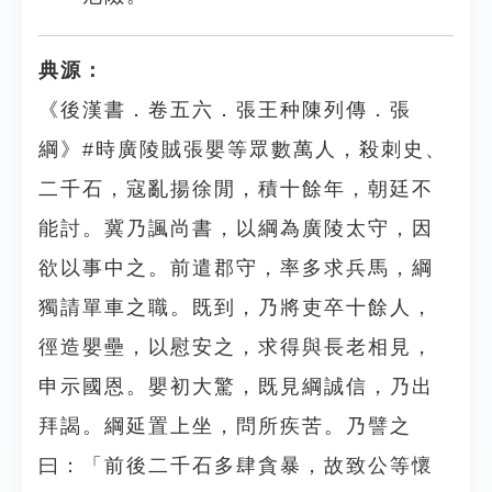
典源：
《後漢書．卷五六．張王种陳列傳．張
綱》#時廣陵賊張嬰等眾數萬人，殺刺史、
二千石，寇亂揚徐閒，積十餘年，朝廷不
能討。冀乃諷尚書，以綱為廣陵太守，因
欲以事中之。前遣郡守，率多求兵馬，綱
獨請單車之職。既到，乃將吏卒十餘人，
徑造嬰壘，以慰安之，求得與長老相見，
申示國恩。嬰初大驚，既見綱誠信，乃出
拜謁。綱延置上坐，問所疾苦。乃譬之
曰：「前後二千石多肆貪暴，故致公等懷