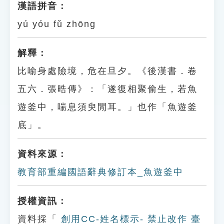
漢語拼音：
yú yóu fǔ zhōng
解釋：
比喻身處險境，危在旦夕。《後漢書．卷
五六．張晧傳》：「遂復相聚偷生，若魚
遊釜中，喘息須臾閒耳。」也作「魚遊釜
底」。
資料來源：
教育部重編國語辭典修訂本_魚遊釜中
授權資訊：
資料採「
創用CC-姓名標示- 禁止改作 臺