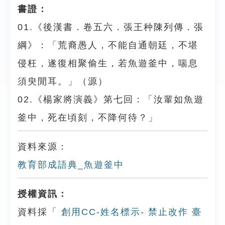
書證：
01.《後漢書．卷五六．張王种陳列傳．張
綱》：「荒裔愚人，不能自通朝廷，不堪
侵枉，遂復相聚偷生，若魚遊釜中，喘息
須臾閒耳。」（源）
02.《楊家將演義》第七回：「汝輩如魚遊
釜中，死在頃刻，不降何待？」
資料來源：
教育部成語典_魚遊釜中
授權資訊：
資料採「
創用CC-姓名標示- 禁止改作 臺