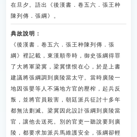
在旦夕。語出《後漢書．卷五六．張王种
陳列傳．張綱》。
典故說明：
《後漢書．卷五六．張王种陳列傳．張
綱》裡記載，東漢順帝時，御史張綱得罪
了大將軍梁冀，梁冀懷恨在心，於是上書
建議將張綱調到廣陵當太守。當時廣陵一
地因張嬰等人不滿地方官的壓榨，起兵反
叛，並將官員殺害，朝廷派兵征討十多年
都無法剿滅。梁冀因此設計張綱到廣陵當
官，讓他去送死。別的官吏一聽說要到廣
陵，都要求加派兵馬維護安全，張綱卻輕