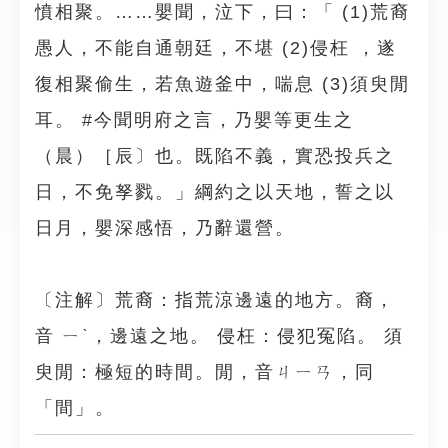
憤相聚。……嬰聞，泣下，曰：「 (1)荒裔
愚人，不能自通朝廷，不堪 (2)侵枉 ，遂
復相聚偷生，若魚遊釜中，喘息 (3)須臾閒
耳。 #今聞明府之言，乃嬰等更生之
（晨）［辰〕也。既陷不義，實恐投兵之
日，不免孥戮。」綱約之以天地，誓之以
日月，嬰深感悟，乃辭還營。
〔注解〕荒裔：指荒涼邊遠的地方。裔，
音 ㄧˋ，邊遠之地。 侵枉：侵犯冤陷。 須
臾閒：極短的時間。閒，音ㄐㄧㄢ，同
「間」。