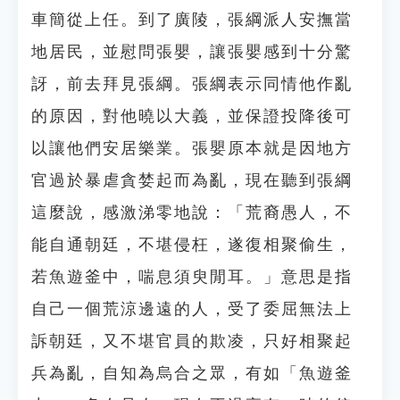
車簡從上任。到了廣陵，張綱派人安撫當
地居民，並慰問張嬰，讓張嬰感到十分驚
訝，前去拜見張綱。張綱表示同情他作亂
的原因，對他曉以大義，並保證投降後可
以讓他們安居樂業。張嬰原本就是因地方
官過於暴虐貪婪起而為亂，現在聽到張綱
這麼說，感激涕零地說：「荒裔愚人，不
能自通朝廷，不堪侵枉，遂復相聚偷生，
若魚遊釜中，喘息須臾閒耳。」意思是指
自己一個荒涼邊遠的人，受了委屈無法上
訴朝廷，又不堪官員的欺凌，只好相聚起
兵為亂，自知為烏合之眾，有如「魚遊釜