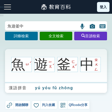
跳
登入
:::
到
主
:::
要
內
語
圖
開
容
注音索引圖示
筆畫索引圖示
部首索引表圖示
言
片
啟
詞條檢索
全文檢索
音讀檢索
搜
搜
鍵
尋
尋
盤
圖
圖
圖
示
示
示
魚
遊
釜
中
ㄓ
ㄧ
ㄈ
ˊ
ˇ
ㄩ
ㄨ
ˊ
ㄡ
ㄨ
ㄥ
網站導覽
漢語拼音
yú yóu fǔ zhōng
生字詞彙表
成語故事
開啟關聯
列入收藏
QRcode分享