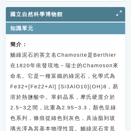
索引選單
國立自然科學博物館
知識索引
單字索引
知識單元
生命大百科索引
簡介：
鮞綠泥石的英文名Chamosite是Berthier
遊戲專區
在1820年依發現地－瑞士的Chamoson來
教學應用
命名。它是一種富鐵的綠泥石，化學式為
貓頭鷹博士
Fe32+[Fe22+Al] [Si3AlO10](OH)8，易
溶於熱鹽酸中。單斜晶系，摩氏硬度介於
2.5~3之間，比重為2.95~3.3，顏色呈綠
色系列，條痕從綠色到灰色，具油脂到玻
璃光澤為其基本物理性質。鮞綠泥石常見