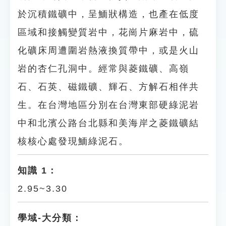
於沉積鐵礦中，呈鮞狀構造，也產在低度
區域和接觸變質岩中，花崗片麻岩中，硫
化礦床周遭圍岩熱液換質帶中，或是火山
岩的杏仁孔洞中。經常與菱鐵礦、高嶺
石、石英、磁鐵礦、輝石、方解石相伴共
生。在台灣地區分別在台灣東部硬綠泥岩
中和北濱公路台北縣和美海岸之菱鐵礦結
核核心處發現鮞綠泥石。
知識 1：
2.95~3.30
學域-大分類：