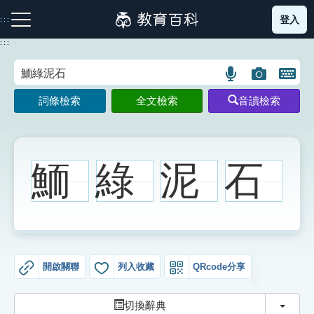
跳
登入
:::
到
主
:::
要
內
語
圖
開
容
注音索引圖示
筆畫索引圖示
部首索引表圖示
言
片
啟
詞條檢索
全文檢索
音讀檢索
搜
搜
鍵
尋
尋
盤
圖
圖
圖
示
示
示
鮞
綠
泥
石
網站導覽
生字詞彙表
開啟關聯
列入收藏
QRcode分享
成語故事
切換
切換辭典