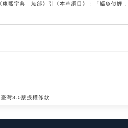
《康熙字典．魚部》引《本草綱目》：「鯔魚似鯉
臺灣3.0版授權條款