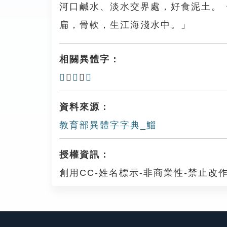
河口鹹水、淡水交界處，好食泥土。
扁，骨軟，生江海淺水中。」
相關異體字：
𩞮
、
𩺅
、
𩻨
資料來源：
教育部異體字字典_鯔
授權資訊：
創用CC-姓名標示-非商業性-禁止改作