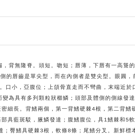
扁，背無隆脊。頭短。吻短；唇薄，下唇有一高聳的
外側的唇齒是單尖型，而在內側者是雙尖型。眼圓，
4.1。口小，亞腹位；上頜骨直走而不彎曲，末端近於
而變為具有多列顆粒狀櫛鱗；頭部及體側的側線發
耙繁密細長。背鰭兩個，第一背鰭硬棘4根，第二背鰭
基部具藍斑駁，腋鱗發達；腹鰭腹位，具1鰭棘和5
達；臀鰭具硬棘3根，軟條8條；尾鰭分叉。新鮮標