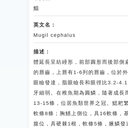
鯔
英文名：
Mugil cephalus
描述：
體延長呈紡綞形，前部圓形而後部側
的唇齒，上唇有1-6列的唇齒，位於
眼瞼發達，脂眼瞼長和眼徑比3.2-
牙細弱。在稚魚期為圓鱗，隨著成長
13-15條，位居魚類世界之冠。鰓
軟條8條；胸鰭上側位，具16軟條，
腹位，具硬棘1根，軟條5條，腋鱗發