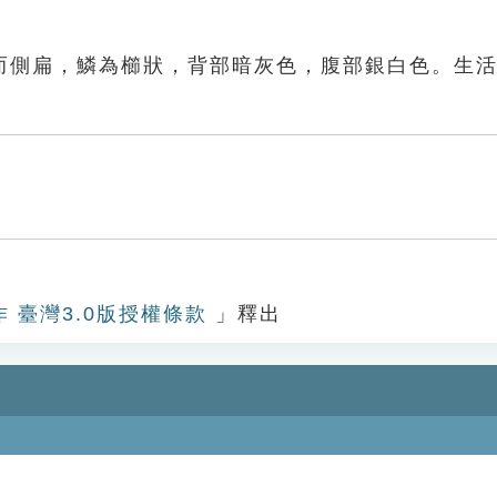
而側扁，鱗為櫛狀，背部暗灰色，腹部銀白色。生
作 臺灣3.0版授權條款
」釋出