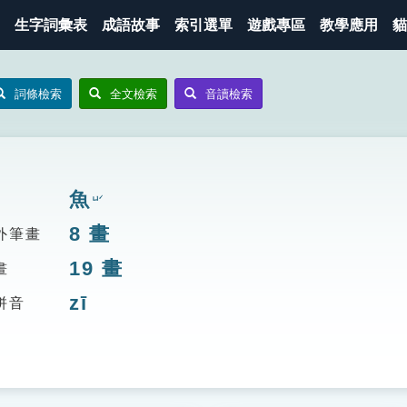
生字詞彙表
成語故事
索引選單
遊戲專區
教學應用
貓
詞條檢索
全文檢索
音讀檢索
魚
ㄩˊ
8
畫
外筆畫
19
畫
畫
zī
拼音