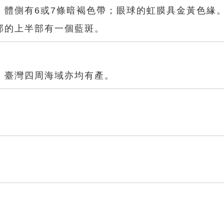
，體側有6或7條暗褐色帶；眼球的虹膜具金黃色緣
部的上半部有一個藍斑。
，臺灣四周海域亦均有產。