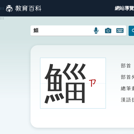
跳
網站導覽
:::
到
主
:::
要
內
語
圖
開
容
言
片
啟
搜
搜
鍵
尋
尋
盤
圖
圖
圖
鯔
部首
示
示
示
部首
ㄗ
總筆
漢語