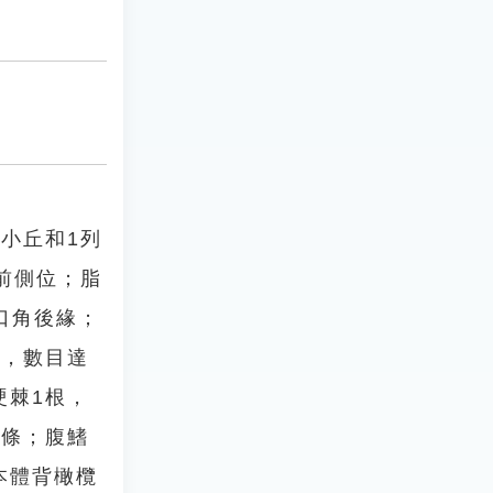
小丘和1列
前側位；脂
口角後緣；
達，數目達
硬棘1根，
軟條；腹鰭
本體背橄欖