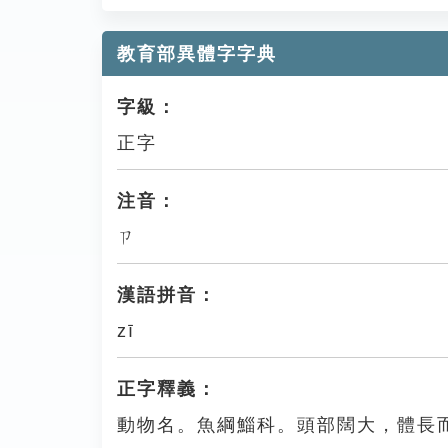
教育部異體字字典
字級：
正字
注音：
ㄗ
漢語拼音：
zī
正字釋義：
動物名。魚綱鯔科。頭部闊大，體長