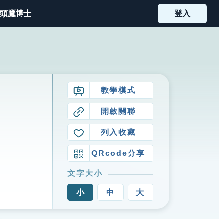
頭鷹博士
登入
教學模式
開啟關聯
列入收藏
QRcode分享
文字大小
小
中
大