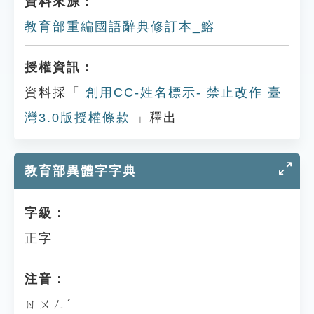
資料來源：
教育部重編國語辭典修訂本_鰫
授權資訊：
資料採「
創用CC-姓名標示- 禁止改作 臺
灣3.0版授權條款
」釋出
教育部異體字字典
字級：
正字
注音：
ㄖㄨㄥˊ