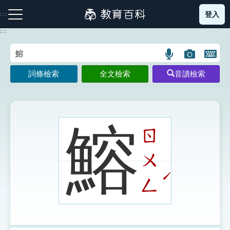
跳
登入
:::
到
主
:::
要
內
語
圖
開
容
注音索引圖示
筆畫索引圖示
部首索引表圖示
言
片
啟
詞條檢索
全文檢索
音讀檢索
搜
搜
鍵
尋
尋
盤
圖
圖
圖
示
示
示
鰫
ㄖ
ㄨ
網站導覽
ˊ
ㄥ
生字詞彙表
成語故事