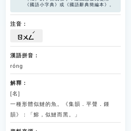
《國語小字典》或《國語辭典簡編本》。
注音：
ㄖㄨㄥ
漢語拼音：
róng
解釋：
[名]
一種形體似鰱的魚。《集韻．平聲．鍾
韻》：「鰫，似鰱而黑。」