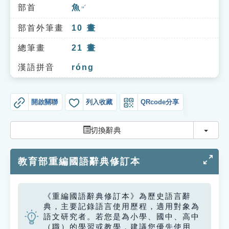
索引選單
部首
魚
ㄩˊ
知識索引
部首外筆畫
10
畫
單字索引
總筆畫
21
畫
生命大百科索引
漢語拼音
róng
遊戲專區
開啟關聯
列入收藏
QRcode分享
教學應用
切換
切換辭典
貓頭鷹博士
教育部重編國語辭典修訂本
《重編國語辭典修訂本》為歷史語言辭
典，主要記錄語言使用歷程，適用對象為
語文研究者。若您是為小學、國中、高中
（職）的學習或教學，建議您優先使用