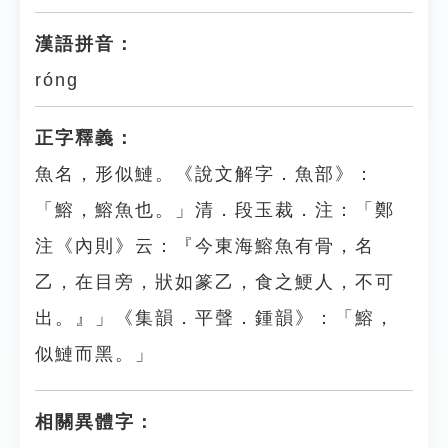
漢語拼音：
róng
正字釋義：
魚名，形似鰱。《說文解字．魚部》：
「鰫，鰫魚也。」清．段玉裁．注：「鄭
注《內則》云：『今東海鰫魚有骨，名
乙，在目旁，狀如篆乙，食之鯁人，不可
出。』」《集韻．平聲．鍾韻》：「鰫，
似鰱而黑。」
相關異體字：