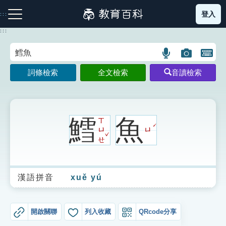
跳
登入
:::
到
主
:::
要
內
語
圖
開
容
注音索引圖示
筆畫索引圖示
部首索引表圖示
言
片
啟
詞條檢索
全文檢索
音讀檢索
搜
搜
鍵
尋
尋
盤
圖
圖
圖
示
示
示
鱈
魚
ㄒ
ˊ
ㄩ
ㄩ
ˇ
ㄝ
網站導覽
漢語拼音
xuě yú
生字詞彙表
成語故事
開啟關聯
列入收藏
QRcode分享