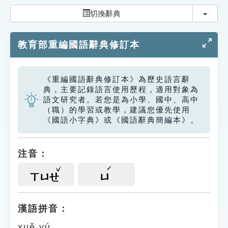
索引選單
切換
切換辭典
知識索引
教育部重編國語辭典修訂本
單字索引
生命大百科索引
《重編國語辭典修訂本》為歷史語言辭
典，主要記錄語言使用歷程，適用對象為
遊戲專區
語文研究者。若您是為小學、國中、高中
（職）的學習或教學，建議您優先使用
《國語小字典》或《國語辭典簡編本》。
教學應用
貓頭鷹博士
注音：
ㄒㄩㄝ
ㄩ
漢語拼音：
xuě yú