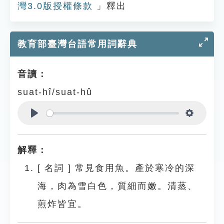
灣3.0版授權條款
」釋出
教育部臺灣台語常用詞辭典
音讀：
suat-hî/suat-hû
Play
Settings
解釋：
[
名詞
]
常見食用魚。產於寒冷的深
海，肉為雪白色，質細而嫩。清蒸、
煎炸皆宜。