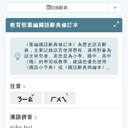
索引選單
切換
切換辭典
知識索引
教育部重編國語辭典修訂本
單字索引
生命大百科索引
《重編國語辭典修訂本》為歷史語言辭
典，主要記錄語言使用歷程，適用對象為
遊戲專區
語文研究者。若您是為小學、國中、高中
（職）的學習或教學，建議您優先使用
《國語小字典》或《國語辭典簡編本》。
教學應用
貓頭鷹博士
注音：
ㄋㄧㄠ
ㄏㄨㄟ
漢語拼音：
niǎo huì