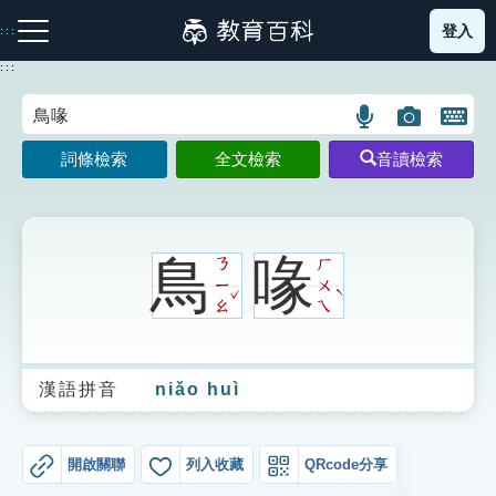
跳
登入
:::
到
主
:::
要
內
語
圖
開
容
注音索引圖示
筆畫索引圖示
部首索引表圖示
言
片
啟
詞條檢索
全文檢索
音讀檢索
搜
搜
鍵
尋
尋
盤
圖
圖
圖
示
示
示
鳥
喙
ㄋ
ㄏ
ㄧ
ㄨ
ˇ
ˋ
ㄠ
ㄟ
網站導覽
漢語拼音
niǎo huì
生字詞彙表
成語故事
開啟關聯
列入收藏
QRcode分享