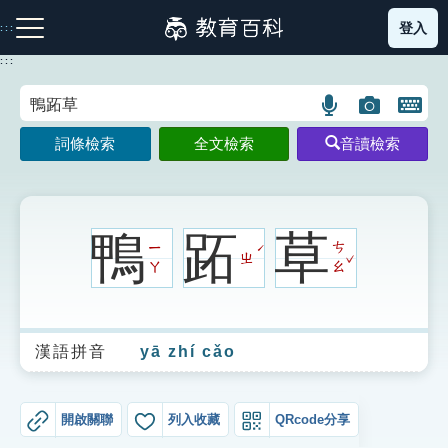
跳
登入
:::
到
主
:::
要
內
語
圖
開
容
注音索引圖示
筆畫索引圖示
部首索引表圖示
言
片
啟
詞條檢索
全文檢索
音讀檢索
搜
搜
鍵
尋
尋
盤
圖
圖
圖
示
示
示
鴨
跖
草
ㄧ
ㄘ
ˊ
ˇ
ㄓ
ㄚ
ㄠ
網站導覽
漢語拼音
yā zhí cǎo
生字詞彙表
成語故事
開啟關聯
列入收藏
QRcode分享