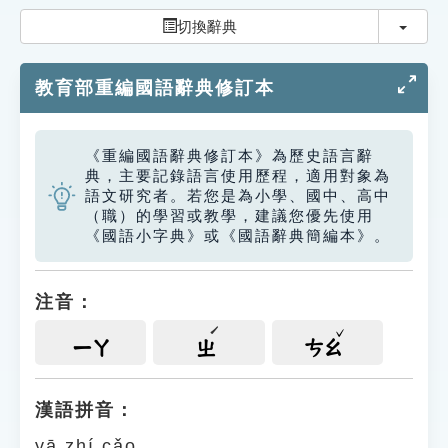
索引選單
切換
切換辭典
知識索引
教育部重編國語辭典修訂本
單字索引
生命大百科索引
《重編國語辭典修訂本》為歷史語言辭
典，主要記錄語言使用歷程，適用對象為
遊戲專區
語文研究者。若您是為小學、國中、高中
（職）的學習或教學，建議您優先使用
《國語小字典》或《國語辭典簡編本》。
教學應用
貓頭鷹博士
注音：
ㄧㄚ
ㄓ
ㄘㄠ
漢語拼音：
yā zhí cǎo