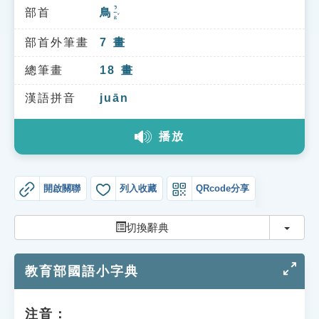
索引選單
ㄋㄧㄠˇ
部首
鳥
知識索引
部首外筆畫
7
畫
單字索引
總筆畫
18
畫
生命大百科索引
漢語拼音
juān
遊戲專區
播放
教學應用
開啟關聯
列入收藏
QRcode分享
貓頭鷹博士
切換
切換辭典
教育部國語小字典
注音：