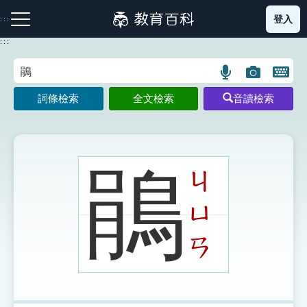
跳
登入
:::
到
主
:::
要
內
語
圖
開
容
注音索引圖示
筆畫索引圖示
部首索引表圖示
言
片
啟
詞條檢索
全文檢索
音讀檢索
搜
搜
鍵
尋
尋
盤
圖
圖
圖
示
示
示
鵑
ㄐ
ㄩ
網站導覽
ㄢ
生字詞彙表
成語故事