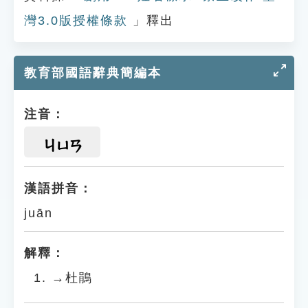
灣3.0版授權條款
」釋出
教育部國語辭典簡編本
注音：
ㄐㄩㄢ
漢語拼音：
juān
解釋：
→杜鵑