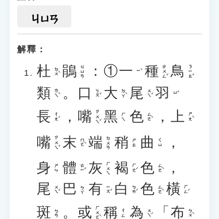
ㄐㄩㄢ
解釋：
杜
鵑
：①
一
種
鳥
ㄓㄨㄥˇ
ㄋㄧㄠˇ
ㄐㄩㄢ
ㄉㄨˋ
ㄧˋ
類
。
口
大
尾
羽
ㄌㄟˋ
ㄎㄡˇ
ㄉㄚˋ
ㄨㄟˇ
ㄩˇ
長
，
嘴
黑
色
，
上
ㄗㄨㄟˇ
ㄔㄤˊ
ㄙㄜˋ
ㄕㄤˋ
ㄏㄟ
嘴
末
端
稍
曲
，
ㄗㄨㄟˇ
ㄉㄨㄢ
ㄇㄛˋ
ㄕㄠ
ㄑㄩ
身
體
灰
褐
色
，
ㄏㄨㄟ
ㄊㄧˇ
ㄏㄜˊ
ㄙㄜˋ
ㄕㄣ
尾
巴
有
白
色
橫
ㄨㄟˇ
ㄧㄡˇ
ㄅㄞˊ
ㄙㄜˋ
ㄏㄥˊ
ㄅㄚ
斑
。
或
稱
為
「
布
ㄏㄨㄛˋ
ㄨㄟˊ
ㄅㄨˋ
ㄅㄢ
ㄔㄥ