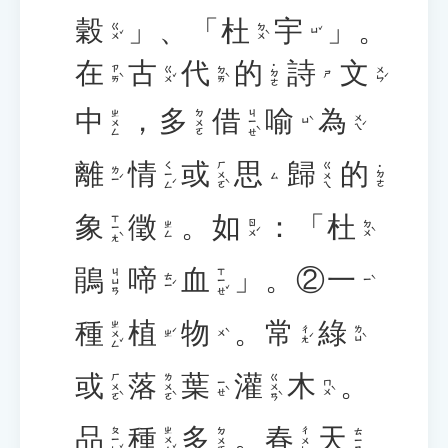
穀
」、「
杜
宇
」。
ㄍㄨˇ
ㄉㄨˋ
ㄩˇ
在
古
代
的
詩
文
˙ㄉㄜ
ㄗㄞˋ
ㄍㄨˇ
ㄉㄞˋ
ㄨㄣˊ
ㄕ
中
，
多
借
喻
為
ㄐㄧㄝˋ
ㄓㄨㄥ
ㄉㄨㄛ
ㄨㄟˊ
ㄩˋ
離
情
或
思
歸
的
ㄑㄧㄥˊ
ㄏㄨㄛˋ
ㄍㄨㄟ
˙ㄉㄜ
ㄌㄧˊ
ㄙ
象
徵
。
如
：「
杜
ㄒㄧㄤˋ
ㄖㄨˊ
ㄉㄨˋ
ㄓㄥ
鵑
啼
血
」。②
一
ㄒㄧㄝˇ
ㄐㄩㄢ
ㄊㄧˊ
ㄧˋ
種
植
物
。
常
綠
ㄓㄨㄥˇ
ㄔㄤˊ
ㄌㄩˋ
ㄓˊ
ㄨˋ
或
落
葉
灌
木
。
ㄏㄨㄛˋ
ㄌㄨㄛˋ
ㄍㄨㄢˋ
ㄧㄝˋ
ㄇㄨˋ
品
種
多
。
春
天
ㄆㄧㄣˇ
ㄓㄨㄥˇ
ㄉㄨㄛ
ㄔㄨㄣ
ㄊㄧㄢ