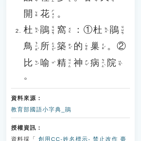
開
花
。
ㄏㄨㄚ
ㄎㄞ
杜
鵑
窩
：①
杜
鵑
ㄐㄩㄢ
ㄐㄩㄢ
ㄉㄨˋ
ㄉㄨˋ
ㄨㄛ
鳥
所
築
的
巢
。②
ㄋㄧㄠˇ
ㄙㄨㄛˇ
˙ㄉㄜ
ㄓㄨˊ
ㄔㄠˊ
比
喻
精
神
病
院
ㄅㄧㄥˋ
ㄐㄧㄥ
ㄅㄧˇ
ㄕㄣˊ
ㄩㄢˋ
ㄩˋ
。
資料來源：
教育部國語小字典_鵑
授權資訊：
資料採「
創用CC-姓名標示- 禁止改作 臺