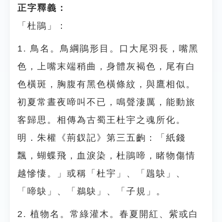
正字釋義：
「杜鵑」：
1. 鳥名。鳥綱鵑形目。口大尾羽長，嘴黑
色，上嘴末端稍曲，身體灰褐色，尾有白
色橫斑，胸腹有黑色橫條紋，與鷹相似。
初夏常晝夜啼叫不已，鳴聲淒厲，能動旅
客歸思。相傳為古蜀王杜宇之魂所化。
明．朱權《荊釵記》第三五齣：「紙錢
飄，蝴蝶飛，血淚染，杜鵑啼，睹物傷情
越慘悽。」或稱「杜宇」、「鶗鴃」、
「啼鴃」、「鵜鴃」、「子規」。
2. 植物名。常綠灌木。春夏開紅、紫或白