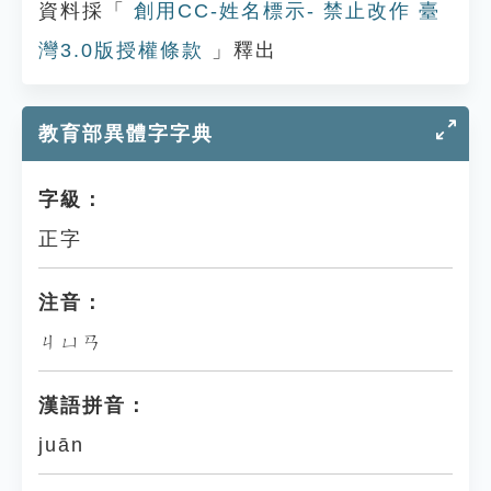
資料採「
創用CC-姓名標示- 禁止改作 臺
灣3.0版授權條款
」釋出
教育部異體字字典
字級：
正字
注音：
ㄐㄩㄢ
漢語拼音：
juān