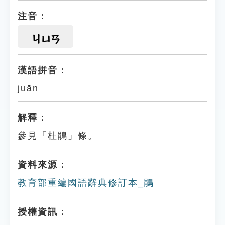
注音：
ㄐㄩㄢ
漢語拼音：
juān
解釋：
參見「杜鵑」條。
資料來源：
教育部重編國語辭典修訂本_鵑
授權資訊：