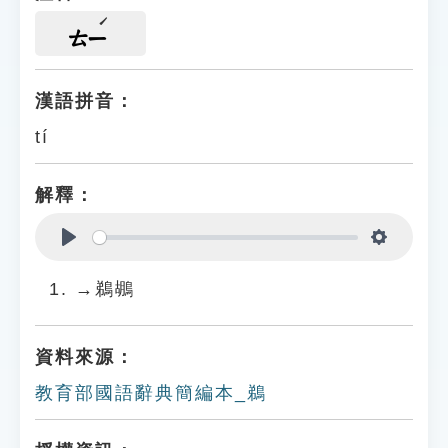
ㄊㄧ
漢語拼音：
tí
解釋：
Play
Settings
→鵜鶘
資料來源：
教育部國語辭典簡編本_鵜