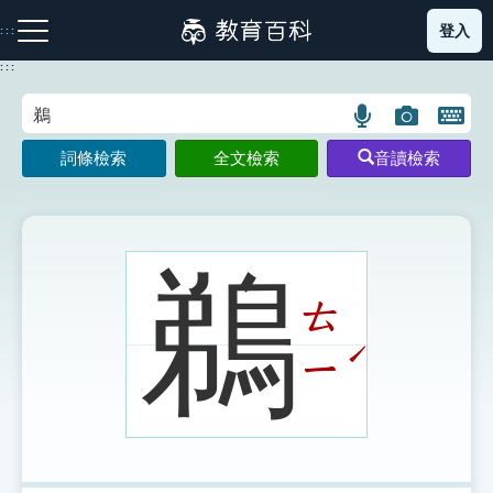
跳
登入
:::
到
主
:::
要
內
語
圖
開
容
注音索引圖示
筆畫索引圖示
部首索引表圖示
言
片
啟
詞條檢索
全文檢索
音讀檢索
搜
搜
鍵
尋
尋
盤
圖
圖
圖
示
示
示
鵜
ㄊ
網站導覽
ˊ
ㄧ
生字詞彙表
成語故事