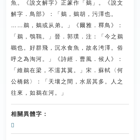
魚。《說文解字》正篆作「鴺」。《說文
解字．鳥部》：「鴺，鴺胡，污澤也。
……鵜，鴺或从弟。」《爾雅．釋鳥》：
「鵜，鴮鸅。」晉．郭璞．注：「今之鵜
鶘也。好群飛，沉水食魚，故名洿澤。俗
呼之為淘河。」《詩經．曹風．候人》：
「維鵜在梁，不濡其翼。」宋．蘇軾〈何
公橋銘〉：「天壤之間，水居其多。人之
往來，如鵜在河。」
相關異體字：
𪁩