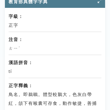
教育部異體字字典
字級：
正字
注音：
ㄊㄧˊ
漢語拼音：
tí
正字釋義：
鳥名。即鵜鶘。體型較鵝大，色灰白帶
紅，頜下有喉囊可存食，動作敏捷，善捕