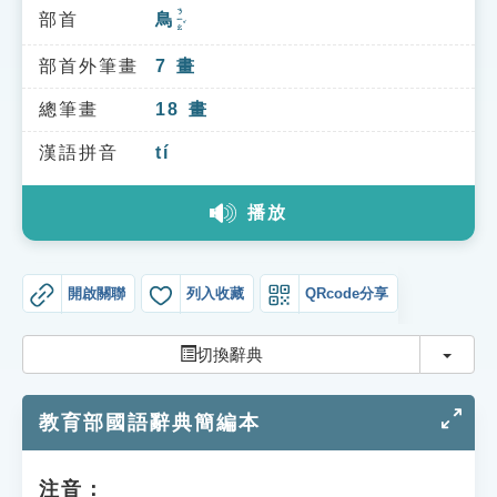
索引選單
ㄋㄧㄠˇ
部首
鳥
知識索引
部首外筆畫
7
畫
單字索引
總筆畫
18
畫
生命大百科索引
漢語拼音
tí
遊戲專區
播放
教學應用
開啟關聯
列入收藏
QRcode分享
貓頭鷹博士
切換
切換辭典
教育部國語辭典簡編本
注音：