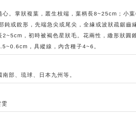
心。掌狀複葉，叢生枝端，葉柄長8~25cm；小葉
m，基部鈍或銳形，先端急尖或尾尖，全緣或波狀疏鋸齒
2~5cm，初時被褐色星狀毛。花兩性，繖形狀圓
~0.6cm，具縱線，內含種子4~6。
國南部、琉球、日本九州等。
雯雯