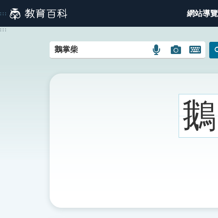
跳
網站導覽
:::
到
主
:::
要
內
語
圖
開
容
言
片
啟
搜
搜
鍵
尋
尋
盤
圖
圖
圖
鵝
示
示
示