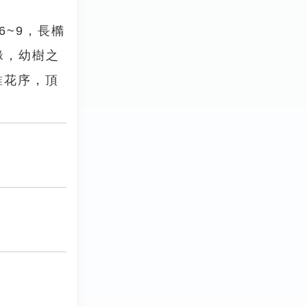
6~9，長橢
緣，幼樹之
錐花序，頂