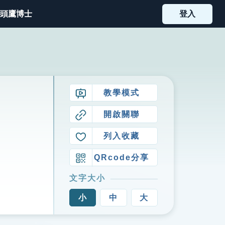
頭鷹博士
登入
教學模式
開啟關聯
列入收藏
QRcode分享
文字大小
小
中
大