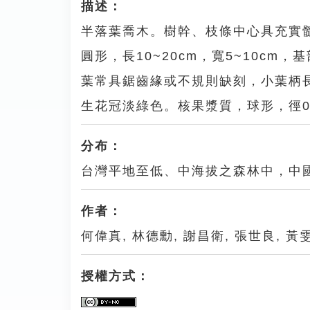
描述：
半落葉喬木。樹幹、枝條中心具充實髓
圓形，長10~20cm，寬5~10c
葉常具鋸齒緣或不規則缺刻，小葉柄長
生花冠淡綠色。核果漿質，球形，徑0.5
分布：
台灣平地至低、中海拔之森林中，中
作者：
何偉真, 林德勳, 謝昌衛, 張世良, 黃
授權方式：