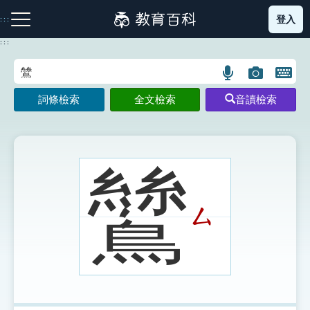
跳
登入
:::
到
主
:::
要
內
語
圖
開
容
注音索引圖示
筆畫索引圖示
部首索引表圖示
言
片
啟
詞條檢索
全文檢索
音讀檢索
搜
搜
鍵
尋
尋
盤
圖
圖
圖
示
示
示
鷥
ㄙ
網站導覽
生字詞彙表
成語故事