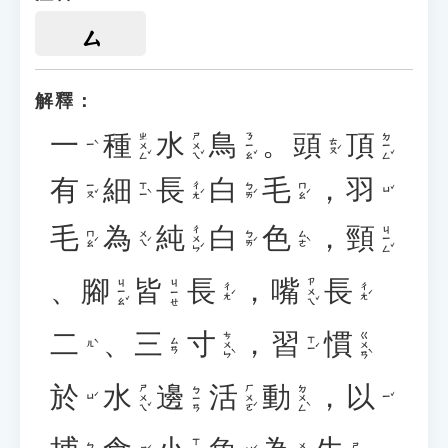
ㄙ
解釋：
一
種
水
鳥
。
頭
頂
ㄓㄨㄥˇ
ㄕㄨㄟˇ
ㄋㄧㄠˇ
ㄉㄧㄥˇ
ㄊㄡˊ
ㄧˋ
有
細
長
白
毛
，
羽
ㄧㄡˇ
ㄒㄧˋ
ㄔㄤˊ
ㄅㄞˊ
ㄇㄠˊ
ㄩˇ
毛
為
純
白
色
，
頸
ㄔㄨㄣˊ
ㄐㄧㄥˇ
ㄇㄠˊ
ㄨㄟˊ
ㄅㄞˊ
ㄙㄜˋ
、
腳
皆
長
，
嘴
長
ㄐㄧㄠˇ
ㄗㄨㄟˇ
ㄐㄧㄝ
ㄔㄤˊ
ㄔㄤˊ
二
、
三
寸
，
習
慣
ㄘㄨㄣˋ
ㄍㄨㄢˋ
ㄒㄧˊ
ㄙㄢ
ㄦˋ
於
水
邊
活
動
，
以
ㄕㄨㄟˇ
ㄏㄨㄛˊ
ㄉㄨㄥˋ
ㄅㄧㄢ
ㄩˊ
ㄧˇ