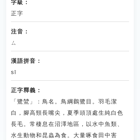
字級：
正字
注音：
ㄙ
漢語拼音：
sī
正字釋義：
「鷺鷥」：鳥名。鳥綱鸛鷺目。羽毛潔
白，腳高頸長嘴尖，夏季頭頂處生純白色
長毛。常棲息在沼澤地區，以水中魚類、
水生動物和昆蟲為食。大量啄食田中害