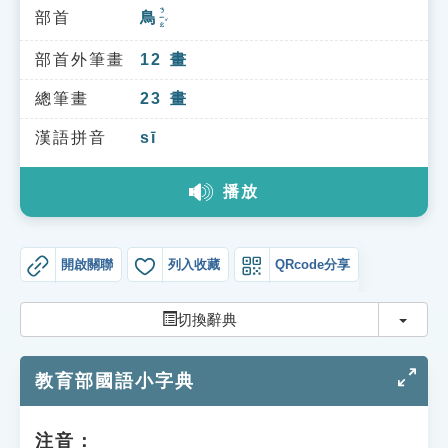
索引選單
ㄋㄧㄠˇ
部首
鳥
知識索引
部首外筆畫
12
畫
單字索引
總筆畫
23
畫
生命大百科索引
漢語拼音
sī
遊戲專區
播放
教學應用
開啟關聯
列入收藏
QRcode分享
貓頭鷹博士
切換
切換辭典
教育部國語小字典
注音：