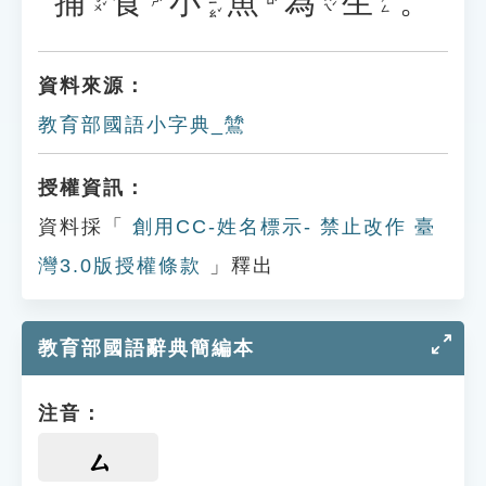
捕
食
小
魚
為
生
。
ㄒㄧㄠˇ
ㄅㄨˇ
ㄨㄟˊ
ㄕㄥ
ㄕˊ
ㄩˊ
資料來源：
教育部國語小字典_鷥
授權資訊：
資料採「
創用CC-姓名標示- 禁止改作 臺
灣3.0版授權條款
」釋出
教育部國語辭典簡編本
注音：
ㄙ