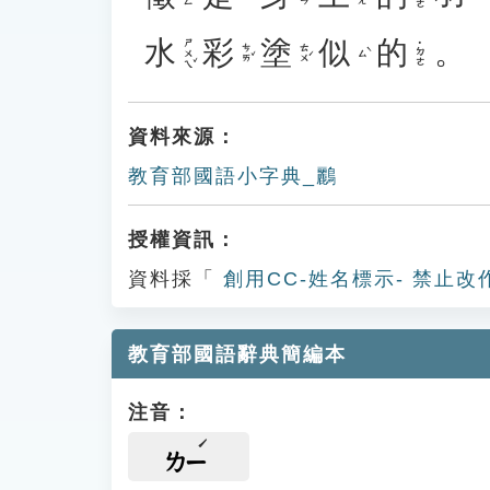
水
彩
塗
似
的
。
ㄕㄨㄟˇ
˙ㄉㄜ
ㄘㄞˇ
ㄊㄨˊ
ㄙˋ
資料來源：
教育部國語小字典_鸝
授權資訊：
資料採「
創用CC-姓名標示- 禁止改
教育部國語辭典簡編本
注音：
ㄌㄧ