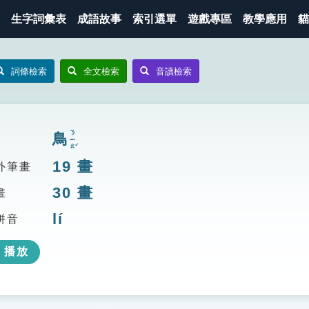
生字詞彙表
成語故事
索引選單
遊戲專區
教學應用
貓
詞條檢索
全文檢索
音讀檢索
ㄋㄧㄠˇ
鳥
19
畫
外筆畫
30
畫
畫
lí
拼音
播放