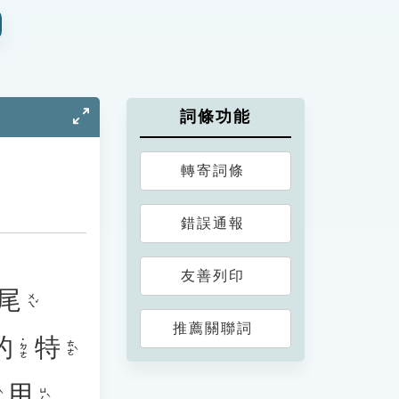
詞條功能
轉寄詞條
錯誤通報
友善列印
尾
ㄨㄟˇ
推薦關聯詞
的
特
˙ㄉㄜ
ㄊㄜˋ
用
ㄩㄥˋ