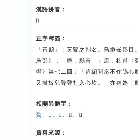
漢語拼音：
lí
正字釋義：
「黃鸝」：黃鶯之別名。鳥綱雀形目
鳥部》：「鸝，鸝黃。」唐．杜甫〈
燈》第七二回：「這紹聞當不住鴞心
又掛板兒聲聲打入心坎。」亦稱為「
相關異體字：
鵹
、
𪅌
、
𪈹
、
𪅆
、
𪁐
資料來源：