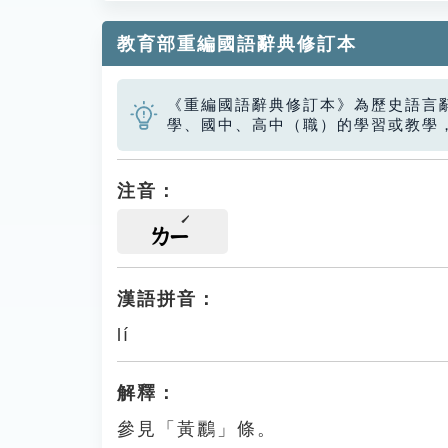
教育部重編國語辭典修訂本
《重編國語辭典修訂本》為歷史語言
學、國中、高中（職）的學習或教學
注音：
ㄌㄧ
漢語拼音：
lí
解釋：
參見「黃鸝」條。