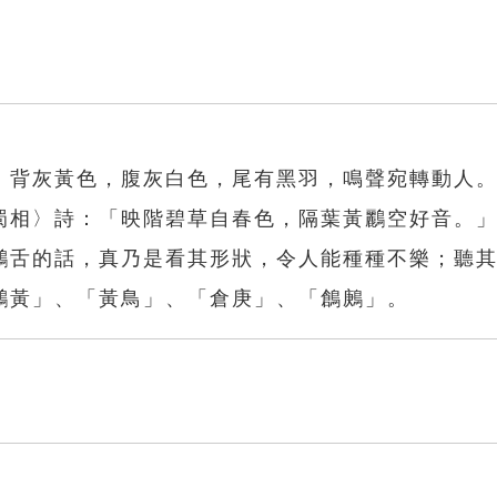
。背灰黃色，腹灰白色，尾有黑羽，鳴聲宛轉動人
蜀相〉詩：「映階碧草自春色，隔葉黃鸝空好音。
鸝舌的話，真乃是看其形狀，令人能種種不樂；聽
鸝黃」、「黃鳥」、「倉庚」、「鶬鶊」。