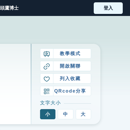
頭鷹博士
登入
教學模式
開啟關聯
列入收藏
QRcode分享
文字大小
小
中
大