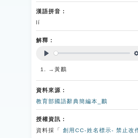
漢語拼音：
lí
解釋：
Play
→黃鸝
資料來源：
教育部國語辭典簡編本_鸝
授權資訊：
資料採「
創用CC-姓名標示- 禁止改