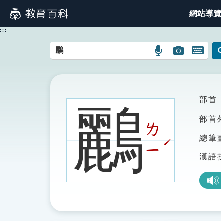
跳
網站導覽
:::
到
主
:::
要
內
語
圖
開
容
言
片
啟
搜
搜
鍵
尋
尋
盤
圖
圖
圖
部首
鸝
示
示
示
部首
ㄌ
總筆
ˊ
ㄧ
漢語