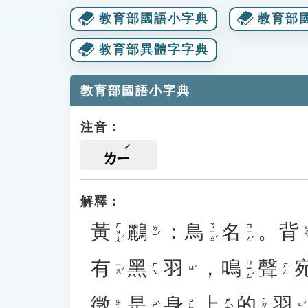
教育部國語小字典
教育部
教育部異體字字典
教育部國語小字典
注音：
ㄌㄧ
解釋：
黃
鸝
：
鳥
名
。
背
ㄏㄨㄤˊ
ㄋㄧㄠˇ
ㄇㄧㄥˊ
ㄌㄧˊ
ㄅㄟ
有
黑
羽
，
鳴
聲
ㄇㄧㄥˊ
ㄧㄡˇ
ㄏㄟ
ㄕㄥ
ㄩˇ
徵
是
身
上
的
羽
˙ㄉㄜ
ㄕㄤˋ
ㄓㄥ
ㄕㄣ
ㄕˋ
ㄩˇ