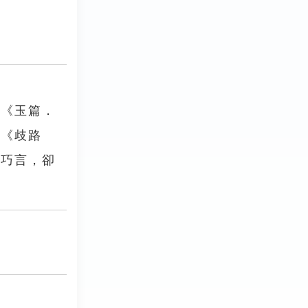
。《玉篇．
」《歧路
其巧言，卻