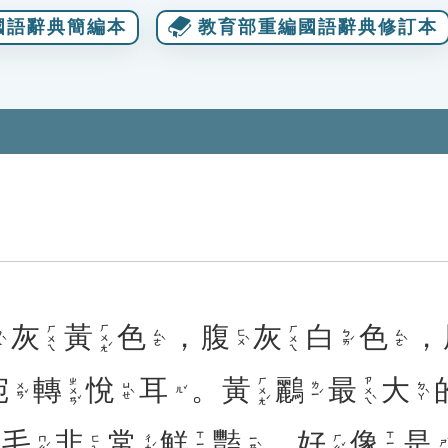
國語辭典簡編本
教育部重編國語辭典修訂本
灰
黃
色
，
腹
灰
白
色
，
ㄏㄨㄤˊ
ㄏㄨㄟ
ㄏㄨㄟ
ˋ
ㄙㄜˋ
ㄈㄨˋ
ㄅㄞˊ
ㄙㄜˋ
宛
轉
悅
耳
。
黃
鸝
最
大
ㄓㄨㄢˇ
ㄏㄨㄤˊ
ㄗㄨㄟˋ
ㄨㄢˇ
ㄩㄝˋ
ㄌㄧˊ
ㄉㄚˋ
ㄦˇ
毛
非
常
鮮
豔
，
好
像
是
ㄒㄧㄤˋ
ㄒㄧㄢ
ㄇㄠˊ
ㄔㄤˊ
ㄧㄢˋ
ㄏㄠˇ
ㄈㄟ
ㄕˋ