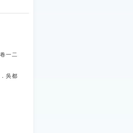
．卷一二
思．吳都