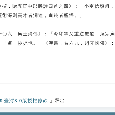
．劉楨．贈五官中郎將詩四首之四》：「小臣信頑鹵
經術深則高才者洞達，鹵鈍者醒悟。」
一〇六．吳王濞傳》：「今卬等又重逆無道，燒宗
：「鹵，抄掠也。」《漢書．卷六九．趙充國傳》
作 臺灣3.0版授權條款
」釋出