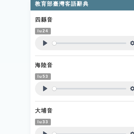
教育部臺灣客語辭典
四縣音
lu24
Play
海陸音
lu53
Play
大埔音
lu33