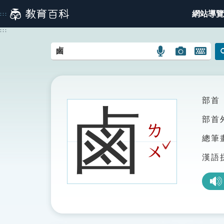
跳
網站導覽
:::
到
主
:::
要
內
語
圖
開
容
言
片
啟
搜
搜
鍵
尋
尋
盤
圖
圖
圖
部首
鹵
示
示
示
部首
ㄌ
總筆
ˇ
ㄨ
漢語