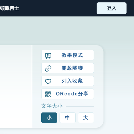
頭鷹博士
登入
教學模式
開啟關聯
列入收藏
QRcode分享
文字大小
小
中
大