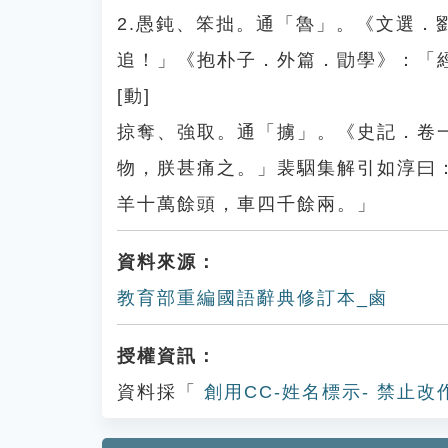
2.愚鈍、笨拙。通「魯」。《文選
追！」《抱朴子．外篇．勖學》：「
[動]
掠奪、強取。通「擄」。《史記．卷
物，朕甚痛之。」裴駰集解引如淳曰
羊十萬餘頭，車四千餘兩。」
資料來源：
教育部重編國語辭典修訂本_鹵
授權資訊：
資料採「
創用CC-姓名標示- 禁止改