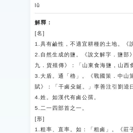
lǔ
解釋：
[名]
1.具有鹼性，不適宜耕種的土地。《
2.自然生成的鹽。《說文解字．鹽
九．貨殖傳》：「山東食海鹽，山西
3.大盾。通「櫓」。《戰國策．中
賦》：「干鹵殳鋋。」李善注引劉逵
4.姓。如漢代有鹵公孺。
5.二一四部首之一。
[形]
1.粗率、直率。如：「粗鹵」。《