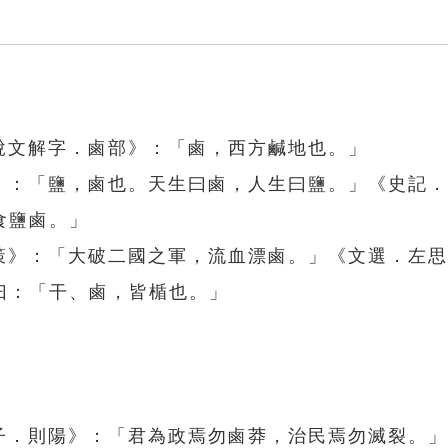
說文解字．鹵部》：「鹵，西方鹹地也。」
部》：「鹽，鹵也。天生曰鹵，人生曰鹽。」《史記
食鹽鹵。」
山策》：「大破二國之軍，流血漂鹵。」《文選．左
曰：「干、鹵，皆楯也。」
莊子．則陽》：「君為政焉勿鹵莽，治民焉勿滅裂。」