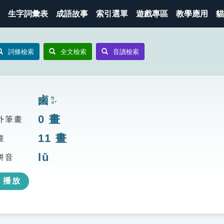
生字詞彙表
成語故事
索引選單
遊戲專區
教學應用
貓
詞條檢索
全文檢索
音讀檢索
鹵
ㄌㄨˇ
0
畫
外筆畫
11
畫
畫
lǔ
拼音
播放