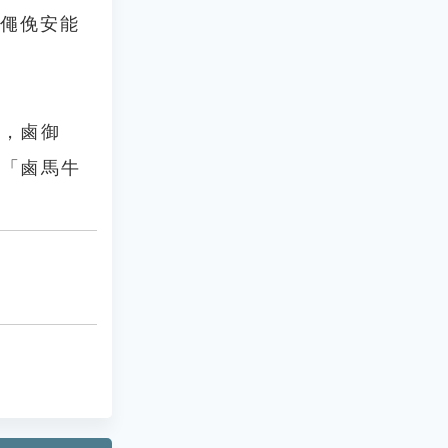
，僶俛安能
廟，鹵御
：「鹵馬牛