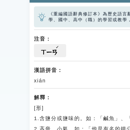
《重編國語辭典修訂本》為歷史語言
學、國中、高中（職）的學習或教學
注音：
ㄒㄧㄢ
漢語拼音：
xián
解釋：
[形]
1.含鹽分或鹽味的。如：「鹹魚」、
2.吝嗇、小氣。如：「他是有名的鐵