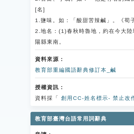
[名]
1.鹽味。如：「酸甜苦辣鹹」。《荀
2.地名：(1)春秋時魯地，約在今大
陽縣東南。
資料來源：
教育部重編國語辭典修訂本_鹹
授權資訊：
資料採「
創用CC-姓名標示- 禁止改
教育部臺灣台語常用詞辭典