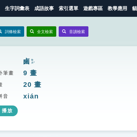
生字詞彙表
成語故事
索引選單
遊戲專區
教學應用
貓
詞條檢索
全文檢索
音讀檢索
鹵
ㄌㄨˇ
9
畫
外筆畫
20
畫
畫
xián
拼音
播放