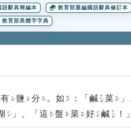
國語辭典簡編本
教育部重編國語辭典修訂本
教育部異體字字典
有
鹽
分
。
如
：「
鹹
菜
」
ㄒㄧㄢˊ
ㄧㄡˇ
ㄧㄢˊ
ㄈㄣˋ
ㄖㄨˊ
ㄘㄞˋ
湖
」、「
這
盤
菜
好
鹹
！
ㄒㄧㄢˊ
ㄏㄨˊ
ㄓㄜˋ
ㄆㄢˊ
ㄘㄞˋ
ㄏㄠˇ