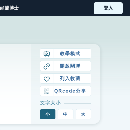
頭鷹博士
登入
教學模式
開啟關聯
列入收藏
QRcode分享
文字大小
小
中
大