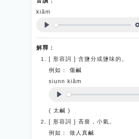
音讀：
kiâm
Play
解釋：
[
形容詞
]
含鹽分或鹽味的。
例如：
傷鹹
siunn kiâm
Play
( 太鹹 )
[
形容詞
]
吝嗇，小氣。
例如：
做人真鹹