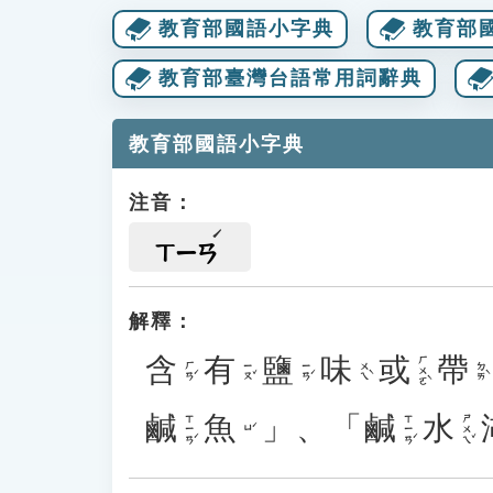
教育部國語小字典
教育部
教育部臺灣台語常用詞辭典
教育部國語小字典
注音：
ㄒㄧㄢ
解釋：
含
有
鹽
味
或
帶
ㄏㄨㄛˋ
ㄏㄢˊ
ㄧㄡˇ
ㄧㄢˊ
ㄨㄟˋ
ㄉㄞˋ
鹹
魚
」、「
鹹
水
ㄒㄧㄢˊ
ㄒㄧㄢˊ
ㄕㄨㄟˇ
ㄩˊ