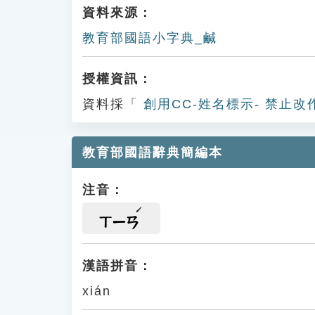
資料來源：
教育部國語小字典_鹹
授權資訊：
資料採「
創用CC-姓名標示- 禁止改
教育部國語辭典簡編本
注音：
ㄒㄧㄢ
漢語拼音：
xián