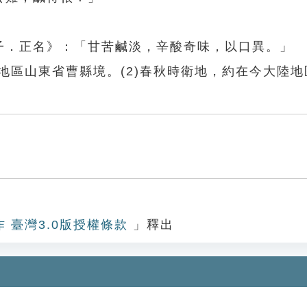
子．正名》：「甘苦鹹淡，辛酸奇味，以口異。」
陸地區山東省曹縣境。(2)春秋時衛地，約在今大陸
作 臺灣3.0版授權條款
」釋出