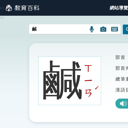
跳
網站導覽
:::
到
主
:::
要
內
語
圖
開
容
言
片
啟
搜
搜
鍵
尋
尋
盤
圖
圖
圖
部首
鹹
示
示
示
ㄒ
部首
ㄧ
總筆
ˊ
漢語
ㄢ