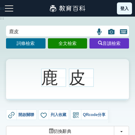
跳
登入
:::
到
主
:::
要
內
語
圖
開
容
注音索引圖示
筆畫索引圖示
部首索引表圖示
言
片
啟
詞條檢索
全文檢索
音讀檢索
搜
搜
鍵
尋
尋
盤
圖
圖
圖
示
示
示
鹿
皮
網站導覽
生字詞彙表
開啟關聯
列入收藏
QRcode分享
成語故事
切換
切換辭典