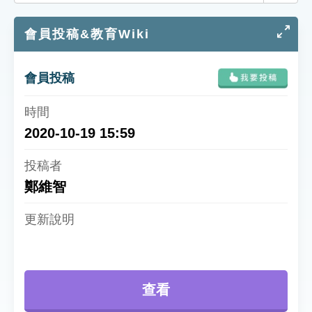
索引選單
會員投稿&教育Wiki
知識索引
單字索引
會員投稿
生命大百科索引
遊戲專區
2020-10-19 15:59
教學應用
鄭維智
貓頭鷹博士
查看