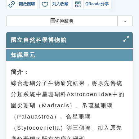
索引選單
開啟關聯
列入收藏
QRcode分享
知識索引
切換
切換辭典
單字索引
國立自然科學博物館
生命大百科索引
知識單元
遊戲專區
簡介：
教學應用
綜合珊瑚分子生物研究結果，將原先傳統
貓頭鷹博士
分類系統中星珊瑚科Astrocoeniidae中的
圍尖珊瑚（Madracis）、帛琉星珊瑚
（Palauastrea）、合星珊瑚
（Stylocoeniella）等三個屬，加入原先