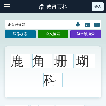
跳
登入
:::
到
主
:::
要
內
語
圖
開
容
注音索引圖示
筆畫索引圖示
部首索引表圖示
言
片
啟
詞條檢索
全文檢索
音讀檢索
搜
搜
鍵
尋
尋
盤
圖
圖
圖
示
示
示
鹿
角
珊
瑚
網站導覽
科
生字詞彙表
成語故事