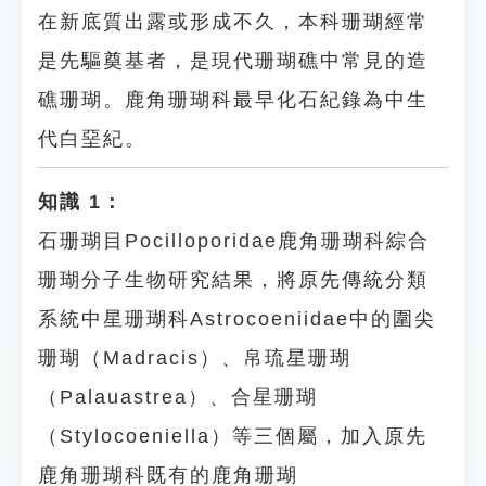
在新底質出露或形成不久，本科珊瑚經常
是先驅奠基者，是現代珊瑚礁中常見的造
礁珊瑚。鹿角珊瑚科最早化石紀錄為中生
代白堊紀。
知識 1：
石珊瑚目Pocilloporidae鹿角珊瑚科綜合
珊瑚分子生物研究結果，將原先傳統分類
系統中星珊瑚科Astrocoeniidae中的圍尖
珊瑚（Madracis）、帛琉星珊瑚
（Palauastrea）、合星珊瑚
（Stylocoeniella）等三個屬，加入原先
鹿角珊瑚科既有的鹿角珊瑚