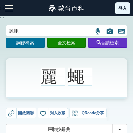
跳
登入
:::
到
主
:::
要
內
語
圖
開
容
注音索引圖示
筆畫索引圖示
部首索引表圖示
言
片
啟
詞條檢索
全文檢索
音讀檢索
搜
搜
鍵
尋
尋
盤
圖
圖
圖
示
示
示
麗
蠅
網站導覽
生字詞彙表
開啟關聯
列入收藏
QRcode分享
成語故事
切換
切換辭典