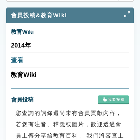
索引選單
會員投稿&教育Wiki
知識索引
單字索引
教育Wiki
生命大百科索引
2014年
遊戲專區
查看
教育Wiki
教學應用
貓頭鷹博士
會員投稿
您查詢的詞條還尚未有會員貢獻內容，
若您有注音、釋義或圖片，歡迎透過會
員上傳分享給教育百科， 我們將審查上