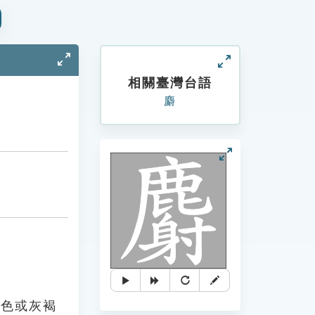
相關臺灣台語
麝
褐色或灰褐