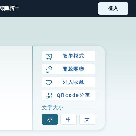
頭鷹博士
登入
教學模式
開啟關聯
列入收藏
QRcode分享
文字大小
小
中
大