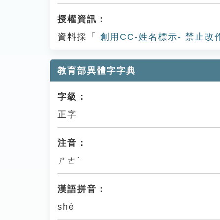
授權資訊：
資料採「
創用CC-姓名標示- 禁止改
教育部異體字字典
字級：
正字
注音：
ㄕㄜˋ
漢語拼音：
shè