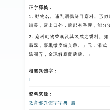
正字釋義：
1. 動物名。哺乳綱偶蹄目麝科。形
細長，露出口外，腹部有香囊，能分
2. 麝科動物香囊及其製成之香料。
翡翠，麝熏微度繡芙蓉。」元．湯式
嬌團弄，金珮解麝蘭馥馥。」
相關異體字：
𪋧
資料來源：
教育部異體字字典_麝