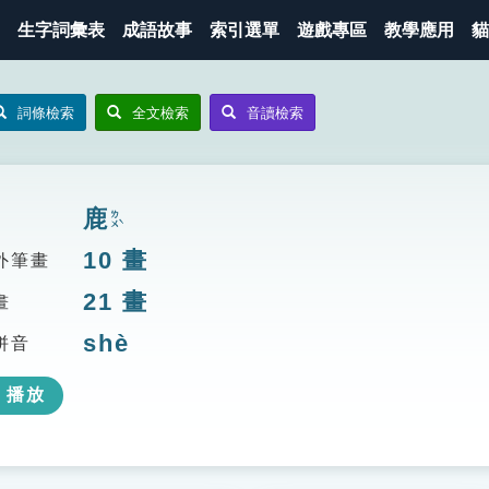
生字詞彙表
成語故事
索引選單
遊戲專區
教學應用
貓
詞條檢索
全文檢索
音讀檢索
鹿
ㄌㄨˋ
10
畫
外筆畫
21
畫
畫
shè
拼音
播放