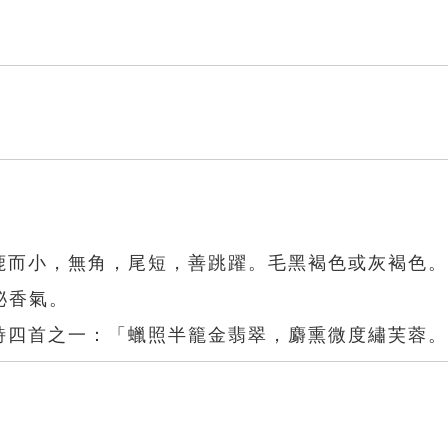
似鹿而小，無角，尾短，善跳躍。毛黑褐色或灰褐色
泌香氣。
〉詩四首之一：「蠟照半籠金翡翠，麝熏微度繡芙蓉