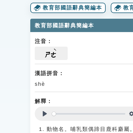
教育部國語辭典簡編本
教
教育部國語辭典簡編本
注音：
ㄕㄜ
漢語拼音：
shè
解釋：
Play
動物名。哺乳類偶蹄目鹿科麝屬