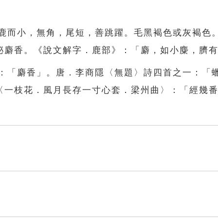
似鹿而小，無角，尾短，善跳躍。毛黑褐色或灰褐色
泌麝香。《說文解字．鹿部》：「麝，如小麋，臍
如：「麝香」。唐．李商隱〈無題〉詩四首之一：「
〈一枝花．風月長存一寸心套．梁州曲〉：「經幾