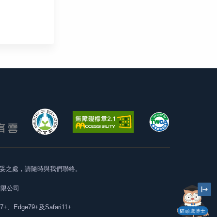
妥之處，請隨時與我們聯絡。
有限公司
57+、Edge79+及Safari11+
貓頭鷹博士