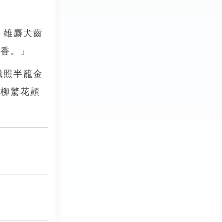
。雄麝犬齒
有香。」
蠟照半籠金
番柳驚花顫