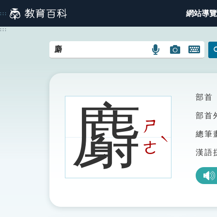
跳
網站導覽
:::
到
主
:::
要
內
語
圖
開
容
言
片
啟
搜
搜
鍵
尋
尋
盤
圖
圖
圖
部首
麝
示
示
示
部首
ㄕ
總筆
ˋ
ㄜ
漢語