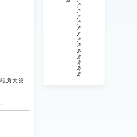
。雄麝犬齒
。」