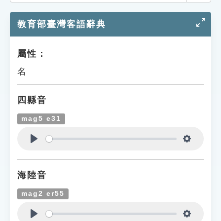
索引選單
教育部臺灣客語辭典
知識索引
單字索引
屬性：
生命大百科索引
名
遊戲專區
四縣音
教學應用
mag5 e31
貓頭鷹博士
Play
Settings
海陸音
mag2 er55