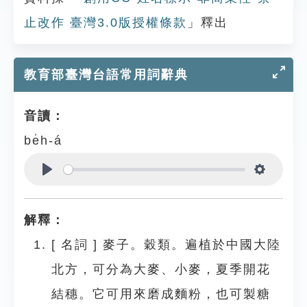
止改作 臺灣3.0版授權條款
」釋出
教育部臺灣台語常用詞辭典
音讀：
be̍h-á
Play
Settings
解釋：
[
名詞
]
麥子。穀類。遍植於中國大陸
北方，可分為大麥、小麥，夏季開花
結穗。它可用來磨成麵粉，也可製糖