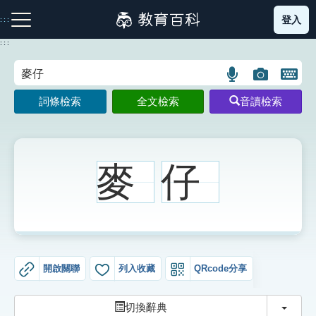
跳
登入
:::
到
主
:::
要
內
語
圖
開
容
注音索引圖示
筆畫索引圖示
部首索引表圖示
言
片
啟
詞條檢索
全文檢索
音讀檢索
搜
搜
鍵
尋
尋
盤
圖
圖
圖
示
示
示
麥
仔
網站導覽
生字詞彙表
開啟關聯
列入收藏
QRcode分享
成語故事
切換
切換辭典