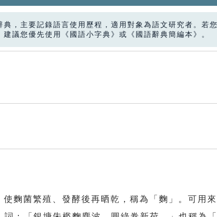
辭典，主要記錄語言使用歷程，適用對象為語文研究者。若
，建議您優先使用《國語小字典》或《國語辭典簡編本》。
合，使麴菌繁殖、發酵後再晒乾，稱為「麴」。可用
〉詞：「銀塘朱檻麴塵波，圓綠卷新荷。」也稱為