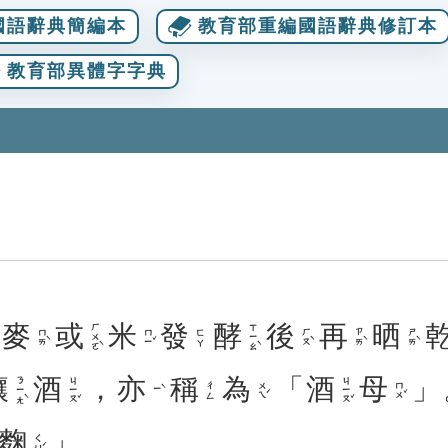
國語辭典簡編本
教育部重編國語辭典修訂本
教育部異體字字典
麥
或
米
發
酵
後
再
晒
ㄏㄨㄛˋ
ㄒㄧㄠˋ
ㄇㄞˋ
ㄇㄧˇ
ㄏㄡˋ
ㄗㄞˋ
ㄕㄞˋ
ㄈㄚ
釀
酒
，
亦
稱
為
「
酒
母
」
ㄋㄧㄤˋ
ㄐㄧㄡˇ
ㄐㄧㄡˇ
ㄨㄟˊ
ㄇㄨˇ
ㄔㄥ
ㄧˋ
麴
」。
ㄑㄩˊ