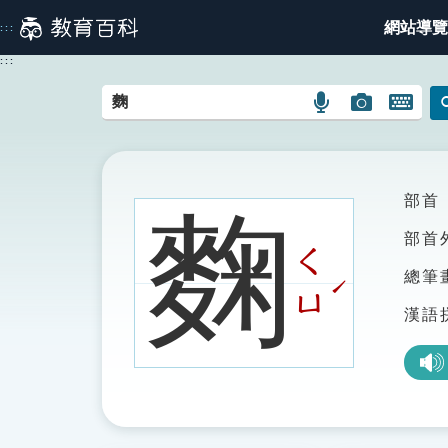
跳
網站導覽
:::
到
主
:::
要
內
語
圖
開
容
言
片
啟
搜
搜
鍵
尋
尋
盤
圖
圖
圖
部首
麴
示
示
示
部首
ㄑ
總筆
ˊ
ㄩ
漢語