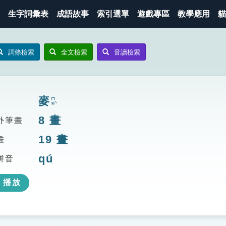
生字詞彙表
成語故事
索引選單
遊戲專區
教學應用
貓
詞條檢索
全文檢索
音讀檢索
麥
ㄇㄞˋ
8
畫
外筆畫
19
畫
畫
qú
拼音
播放