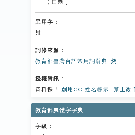
( 白麴 )
異用字：
麯
詞條來源：
教育部臺灣台語常用詞辭典_麴
授權資訊：
資料採「
創用CC-姓名標示- 禁止改
教育部異體字字典
字級：