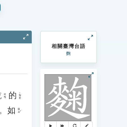
相關臺灣台語
麴
乾
的
˙ㄉㄜ
ㄍㄢ
。
如
ㄖㄨˊ