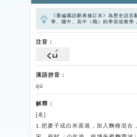
《重編國語辭典修訂本》為歷史語言
學、國中、高中（職）的學習或教學
注音：
ㄑㄩ
漢語拼音：
qú
解釋：
[名]
1.把麥子或白米蒸過，加入麴種混
宋．蘇軾〈少年遊．銀塘朱檻麴塵波