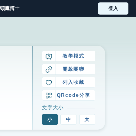
頭鷹博士
登入
教學模式
開啟關聯
列入收藏
QRcode分享
文字大小
小
中
大