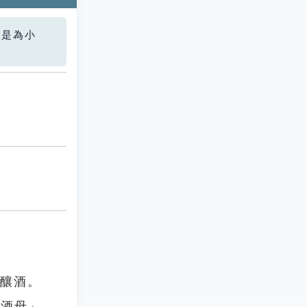
您是為小
來釀酒。
「酒母」、