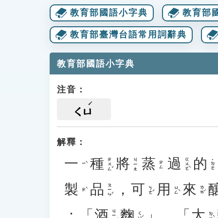
教育部國語小字典
教育部
教育部臺灣台語常用詞辭典
教育部國語小字典
注音：
ㄑㄩ
解釋：
一
種
將
蒸
過
的
ㄓㄨㄥˇ
ㄍㄨㄛˋ
ㄐㄧㄤ
˙ㄉㄜ
ㄓㄥ
ㄧˋ
製
品
，
可
用
來
ㄆㄧㄣˇ
ㄎㄜˇ
ㄩㄥˋ
ㄌㄞˊ
ㄓˋ
：「
酒
麴
」、「
大
ㄐㄧㄡˇ
ㄑㄩˊ
ㄉㄚˋ