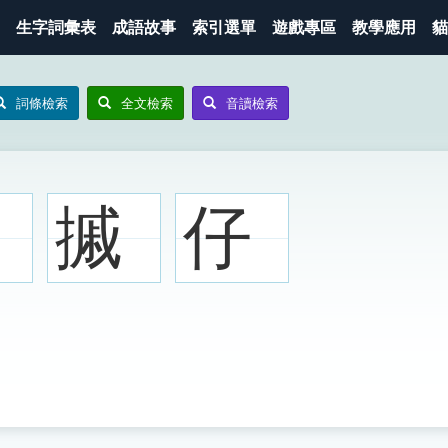
生字詞彙表
成語故事
索引選單
遊戲專區
教學應用
貓
詞條檢索
全文檢索
音讀檢索
摵
仔