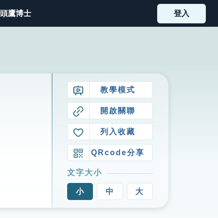
頭鷹博士
登入
教學模式
開啟關聯
列入收藏
QRcode分享
文字大小
小
中
大