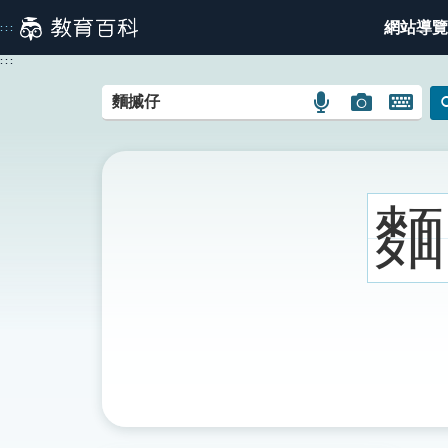
跳
網站導覽
:::
到
主
:::
要
內
語
圖
開
容
言
片
啟
搜
搜
鍵
尋
尋
盤
圖
圖
圖
麵
示
示
示