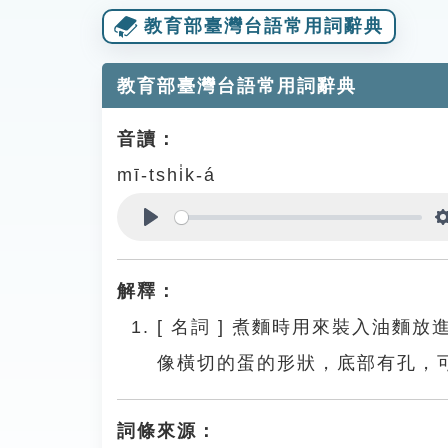
教育部臺灣台語常用詞辭典
教育部臺灣台語常用詞辭典
音讀：
mī-tshi̍k-á
Play
解釋：
[
名詞
]
煮麵時用來裝入油麵放
像橫切的蛋的形狀，底部有孔，
詞條來源：