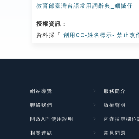
教育部臺灣台語常用詞辭典_麵摵仔
授權資訊：
資料採「
創用CC-姓名標示- 禁止改
網站導覽
服務簡介
聯絡我們
版權聲明
開放API使用說明
內嵌搜尋欄位
相關連結
常見問題