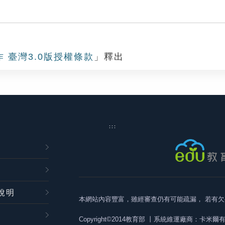
作 臺灣3.0版授權條款
」釋出
:::
說明
本網站內容豐富，雖經審查仍有可能疏漏，
若有欠
Copyright©2014教育部
丨系統維運廠商：卡米爾