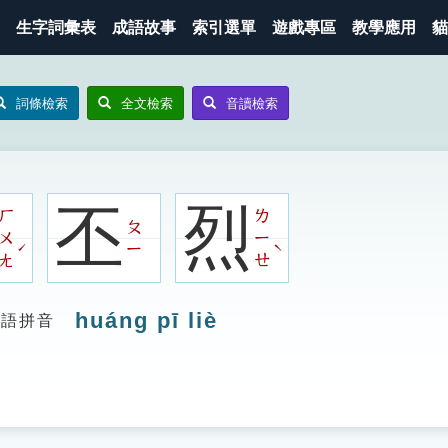
生字詞彙表
成語故事
索引選單
遊戲專區
教學應用
貓
詞條檢索
全文檢索
音讀檢索
丕
烈
ㄏ
ㄌ
ㄆ
ㄨ
ㄧ
ˊ
ˋ
ㄧ
ㄤ
ㄝ
huáng pī liè
漢語拼音