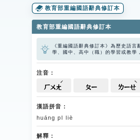
教育部重編國語辭典修訂本
教育部重編國語辭典修訂本
《重編國語辭典修訂本》為歷史語言
學、國中、高中（職）的學習或教學
注音：
ㄏㄨㄤ
ㄆㄧ
ㄌㄧㄝ
漢語拼音：
huáng pī liè
解釋：