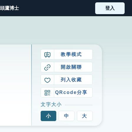
頭鷹博士
登入
教學模式
開啟關聯
列入收藏
QRcode分享
文字大小
小
中
大