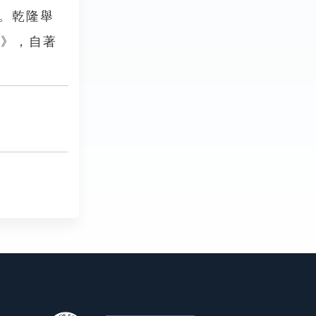
人。乾隆舉
書》，自著