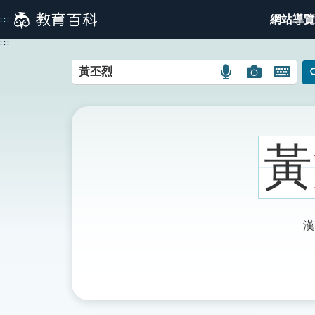
跳
網站導覽
:::
到
主
:::
要
內
語
圖
開
容
言
片
啟
搜
搜
鍵
尋
尋
盤
圖
圖
圖
黃
示
示
示