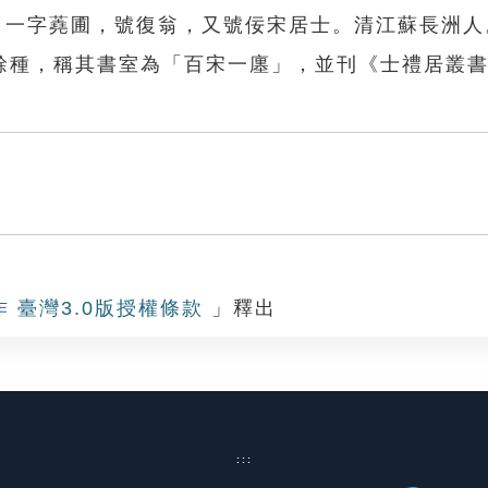
紹武，一字蕘圃，號復翁，又號佞宋居士。清江蘇長洲
餘種，稱其書室為「百宋一廛」，並刊《士禮居叢
作 臺灣3.0版授權條款
」釋出
:::