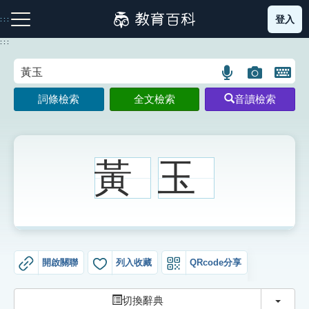
跳
登入
:::
到
主
:::
要
內
語
圖
開
容
注音索引圖示
筆畫索引圖示
部首索引表圖示
言
片
啟
詞條檢索
全文檢索
音讀檢索
搜
搜
鍵
尋
尋
盤
圖
圖
圖
示
示
示
黃
玉
網站導覽
生字詞彙表
開啟關聯
列入收藏
QRcode分享
成語故事
切換
切換辭典