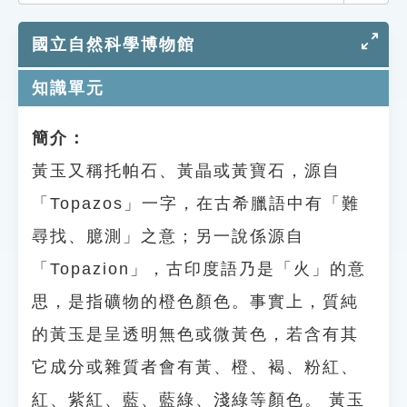
索引選單
國立自然科學博物館
知識索引
單字索引
知識單元
生命大百科索引
簡介：
黃玉又稱托帕石、黃晶或黃寶石，源自
遊戲專區
「Topazos」一字，在古希臘語中有「難
教學應用
尋找、臆測」之意；另一說係源自
貓頭鷹博士
「Topazion」，古印度語乃是「火」的意
思，是指礦物的橙色顏色。事實上，質純
的黃玉是呈透明無色或微黃色，若含有其
它成分或雜質者會有黃、橙、褐、粉紅、
紅、紫紅、藍、藍綠、淺綠等顏色。 黃玉