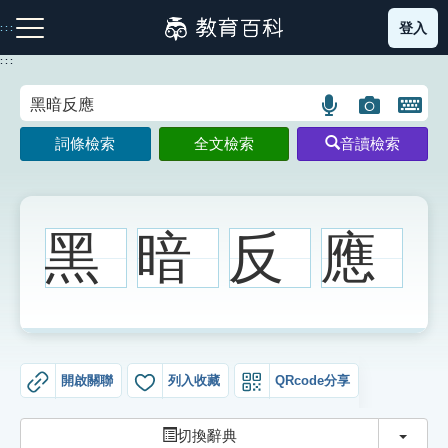
跳
登入
:::
到
主
:::
要
內
語
圖
開
容
注音索引圖示
筆畫索引圖示
部首索引表圖示
言
片
啟
詞條檢索
全文檢索
音讀檢索
搜
搜
鍵
尋
尋
盤
圖
圖
圖
示
示
示
黑
暗
反
應
網站導覽
生字詞彙表
開啟關聯
列入收藏
QRcode分享
成語故事
切換
切換辭典