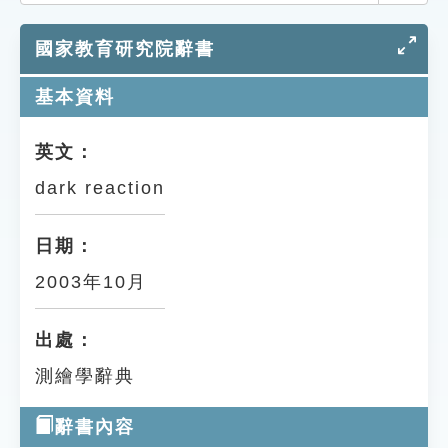
索引選單
國家教育研究院辭書
知識索引
單字索引
基本資料
生命大百科索引
英文：
dark reaction
遊戲專區
教學應用
日期：
2003年10月
貓頭鷹博士
出處：
測繪學辭典
辭書內容