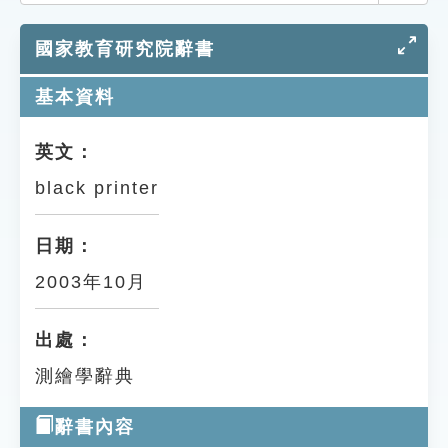
索引選單
國家教育研究院辭書
知識索引
單字索引
基本資料
生命大百科索引
英文：
black printer
遊戲專區
教學應用
日期：
2003年10月
貓頭鷹博士
出處：
測繪學辭典
辭書內容