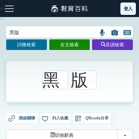
跳
登入
:::
到
主
:::
要
內
語
圖
開
容
注音索引圖示
筆畫索引圖示
部首索引表圖示
言
片
啟
詞條檢索
全文檢索
音讀檢索
搜
搜
鍵
尋
尋
盤
圖
圖
圖
示
示
示
黑
版
網站導覽
生字詞彙表
開啟關聯
列入收藏
QRcode分享
成語故事
切換
切換辭典