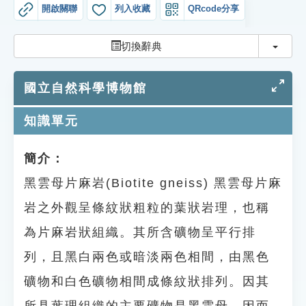
索引選單
開啟關聯
列入收藏
QRcode分享
知識索引
切換
切換辭典
單字索引
國立自然科學博物館
生命大百科索引
知識單元
遊戲專區
簡介：
教學應用
黑雲母片麻岩(Biotite gneiss) 黑雲母片麻
貓頭鷹博士
岩之外觀呈條紋狀粗粒的葉狀岩理，也稱
為片麻岩狀組織。其所含礦物呈平行排
列，且黑白兩色或暗淡兩色相間，由黑色
礦物和白色礦物相間成條紋狀排列。因其