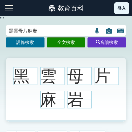
跳
登入
:::
到
主
:::
要
內
語
圖
開
容
注音索引圖示
筆畫索引圖示
部首索引表圖示
言
片
啟
詞條檢索
全文檢索
音讀檢索
搜
搜
鍵
尋
尋
盤
圖
圖
圖
示
示
示
黑
雲
母
片
網站導覽
麻
岩
生字詞彙表
成語故事