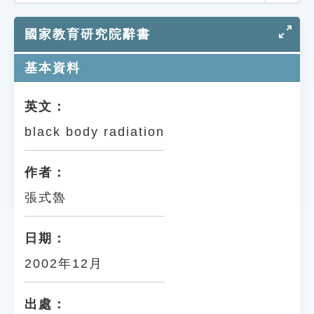
索引選單
國家教育研究院辭書
知識索引
單字索引
基本資料
生命大百科索引
英文：
black body radiation
遊戲專區
教學應用
作者：
張式魯
貓頭鷹博士
日期：
2002年12月
出處：