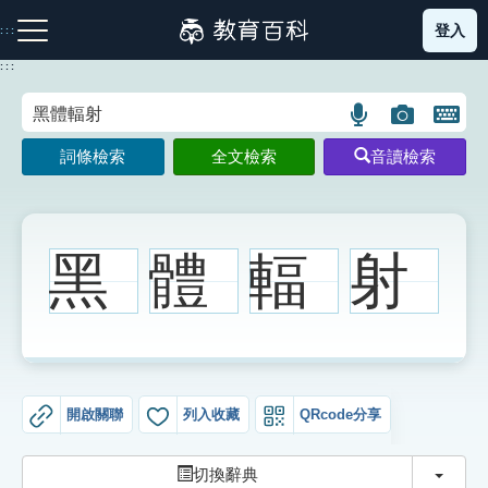
跳
登入
:::
到
主
:::
要
內
語
圖
開
容
注音索引圖示
筆畫索引圖示
部首索引表圖示
言
片
啟
詞條檢索
全文檢索
音讀檢索
搜
搜
鍵
尋
尋
盤
圖
圖
圖
示
示
示
黑
體
輻
射
網站導覽
生字詞彙表
開啟關聯
列入收藏
QRcode分享
成語故事
切換
切換辭典