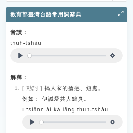
索引選單
教育部臺灣台語常用詞辭典
知識索引
單字索引
音讀：
生命大百科索引
thuh-tshàu
遊戲專區
Play
Settings
教學應用
解釋：
貓頭鷹博士
[
動詞
]
揭人家的瘡疤、短處。
例如：
伊誠愛共人黜臭。
I tsiânn ài kā lâng thuh-tshàu.
Play
Settings