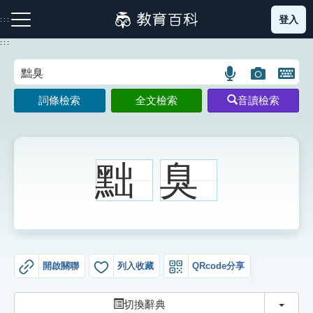
跳
登入
:::
到
主
:::
要
內
語
圖
開
容
注音索引圖示
筆畫索引圖示
部首索引表圖示
言
片
啟
詞條檢索
全文檢索
音讀檢索
搜
搜
鍵
尋
尋
盤
圖
圖
圖
示
示
示
黜
臭
網站導覽
生字詞彙表
開啟關聯
列入收藏
QRcode分享
成語故事
切換
切換辭典